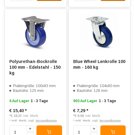
Polyurethan-Bockrolle
Blue Wheel Lenkrolle 100
100 mm - Edelstahl - 150
mm - 160 kg
kg
Plattengröße: 100x83 mm
Plattengröße: 104x80 mm
Bauhöhe: 125 mm
Bauhöhe: 128 mm
6 Auf Lager
1 - 3 Tage
903 Auf Lager
1 - 3 Tage
€ 15,40
*
€ 7,29
*
*
€ 18,33
*
€ 8,68
Inkl. MwSt.
Inkl. MwSt.
* exkl. MwSt. zzgl.
Versandkosten
* exkl. MwSt. zzgl.
Versandkosten