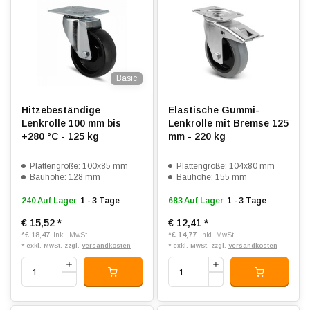
Basic
Hitzebeständige
Elastische Gummi-
Lenkrolle 100 mm bis
Lenkrolle mit Bremse 125
+280 °C - 125 kg
mm - 220 kg
Plattengröße: 100x85 mm
Plattengröße: 104x80 mm
Bauhöhe: 128 mm
Bauhöhe: 155 mm
240 Auf Lager
1 - 3 Tage
683 Auf Lager
1 - 3 Tage
€ 15,52
*
€ 12,41
*
*
€ 18,47
*
€ 14,77
Inkl. MwSt.
Inkl. MwSt.
* exkl. MwSt. zzgl.
Versandkosten
* exkl. MwSt. zzgl.
Versandkosten