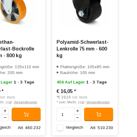
ethan-
Polyamid-Schwerlast-
last-Bockrolle
Lenkrolle 75 mm - 600
 - 800 kg
kg
engröße: 135x110 mm
Plattengröße: 105x85 mm
he: 205 mm
Bauhöhe: 105 mm
 Lager
1 - 3 Tage
456 Auf Lager
1 - 3 Tage
9
*
€ 16,05
*
*
€ 19,10
Inkl. MwSt.
Inkl. MwSt.
St. zzgl.
Versandkosten
* exkl. MwSt. zzgl.
Versandkosten
gleich
Vergleich
Art: 460.232
Art: 510.230