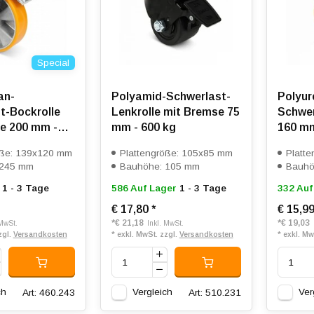
Special
an-
Polyamid-Schwerlast-
Polyur
t-Bockrolle
Lenkrolle mit Bremse 75
Schwer
e 200 mm -
mm - 600 kg
160 mm
öße: 139x120 mm
Plattengröße: 105x85 mm
Platt
 245 mm
Bauhöhe: 105 mm
Bauhö
1 - 3 Tage
586 Auf Lager
1 - 3 Tage
332 Auf
€ 17,80
*
€ 15,9
*
€ 21,18
*
€ 19,03
 MwSt.
Inkl. MwSt.
zgl.
Versandkosten
* exkl. MwSt. zzgl.
Versandkosten
* exkl. Mw
ch
Vergleich
Ver
Art: 460.243
Art: 510.231