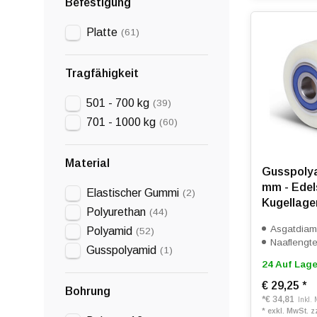
Befestigung
Platte
(61)
Tragfähigkeit
501 - 700 kg
(39)
701 - 1000 kg
(60)
Material
Gusspoly
mm - Edel
Elastischer Gummi
(2)
Kugellager
Polyurethan
(44)
Asgatdiam
Polyamid
(52)
Naaflengt
Gusspolyamid
(1)
24 Auf Lage
€ 29,25
*
Bohrung
*
€ 34,81
Inkl.
* exkl. MwSt. z