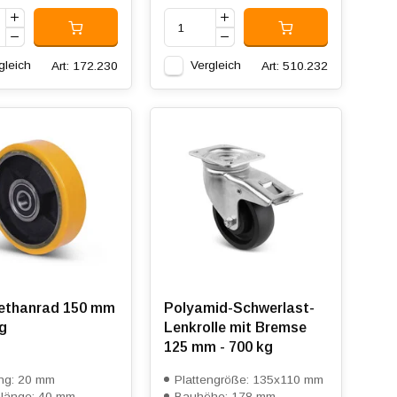
gleich
Vergleich
Art: 172.230
Art: 510.232
ethanrad 150 mm
Polyamid-Schwerlast-
kg
Lenkrolle mit Bremse
125 mm - 700 kg
ng: 20 mm
Plattengröße: 135x110 mm
länge: 40 mm
Bauhöhe: 178 mm