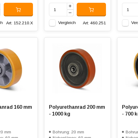
ch
Vergleich
Ver
Art: 152.210.X
Art: 460.251
anrad 160 mm
Polyurethanrad 200 mm
Polyur
- 1000 kg
- 700 
20 mm
Bohrung: 20 mm
Bohru
e: 60 mm
Nabenlänge: 60 mm
Naben