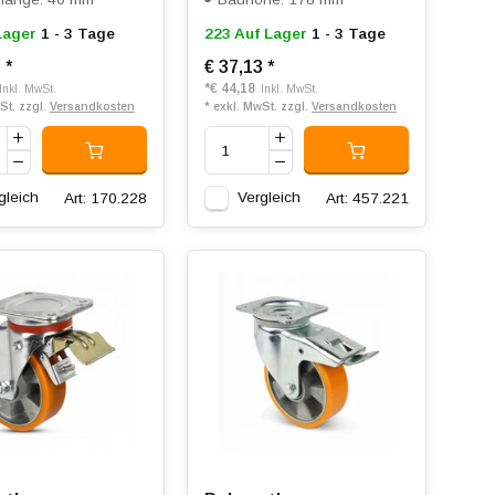
Lager
1 - 3 Tage
223 Auf Lager
1 - 3 Tage
5
*
€ 37,13
*
*
€ 44,18
Inkl. MwSt.
Inkl. MwSt.
St. zzgl.
Versandkosten
* exkl. MwSt. zzgl.
Versandkosten
gleich
Vergleich
Art: 170.228
Art: 457.221