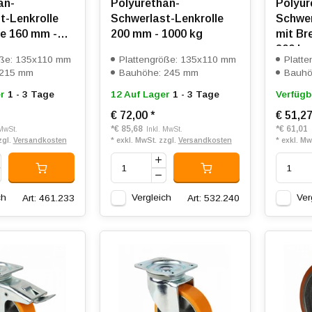
an-
Polyurethan-
Polyur
t-Lenkrolle
Schwerlast-Lenkrolle
Schwer
e 160 mm -
200 mm - 1000 kg
mit Br
800 kg
öße: 135x110 mm
Plattengröße: 135x110 mm
Platt
 215 mm
Bauhöhe: 245 mm
Bauhö
r
1 - 3 Tage
12 Auf Lager
1 - 3 Tage
Verfügb
€ 72,00
*
€ 51,2
*
€ 85,68
*
€ 61,01
 MwSt.
Inkl. MwSt.
zgl.
Versandkosten
* exkl. MwSt. zzgl.
Versandkosten
* exkl. Mw
ch
Vergleich
Ver
Art: 461.233
Art: 532.240