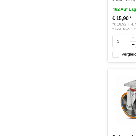
482 Auf Lag
€ 15,90
*
*
€ 18,92
Inkl.
* exkl. MwSt. z
Verglei