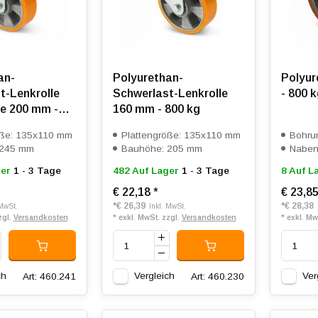
an-
Polyurethan-
Polyur
t-Lenkrolle
Schwerlast-Lenkrolle
- 800 
e 200 mm -
160 mm - 800 kg
öße: 135x110 mm
Plattengröße: 135x110 mm
Bohru
 245 mm
Bauhöhe: 205 mm
Naben
er
1 - 3 Tage
482 Auf Lager
1 - 3 Tage
8 Auf L
€ 22,18
*
€ 23,8
*
€ 26,39
*
€ 28,38
 MwSt.
Inkl. MwSt.
zgl.
Versandkosten
* exkl. MwSt. zzgl.
Versandkosten
* exkl. Mw
ch
Vergleich
Ver
Art: 460.241
Art: 460.230