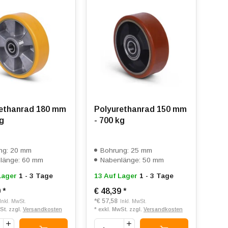
ethanrad 180 mm
Polyurethanrad 150 mm
kg
- 700 kg
ng: 20 mm
Bohrung: 25 mm
länge: 60 mm
Nabenlänge: 50 mm
Lager
1 - 3 Tage
13 Auf Lager
1 - 3 Tage
0
*
€ 48,39
*
*
€ 57,58
Inkl. MwSt.
Inkl. MwSt.
St. zzgl.
Versandkosten
* exkl. MwSt. zzgl.
Versandkosten