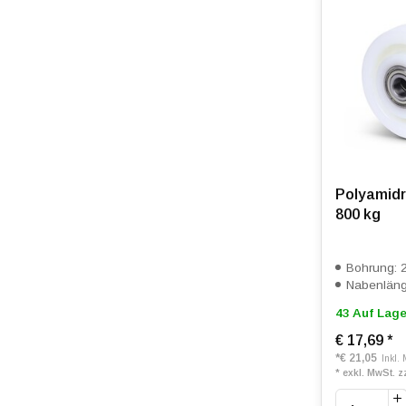
Polyamidr
800 kg
Bohrung: 
Nabenläng
43 Auf Lage
€ 17,69
*
*
€ 21,05
Inkl.
* exkl. MwSt. z