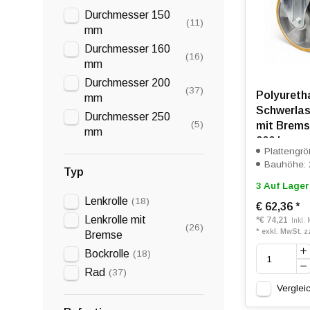
Durchmesser 150
(11)
mm
Durchmesser 160
(16)
mm
Durchmesser 200
(37)
Polyureth
mm
Schwerlas
Durchmesser 250
(5)
mit Brems
mm
900 kg
Plattengr
Bauhöhe:
Typ
3 Auf Lager
Lenkrolle
(18)
€ 62,36
*
Lenkrolle mit
*
€ 74,21
Inkl.
(26)
* exkl. MwSt. z
Bremse
Bockrolle
(18)
Rad
(37)
Verglei