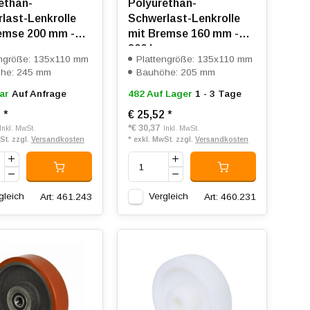
ethan-
Polyurethan-
last-Lenkrolle
Schwerlast-Lenkrolle
emse 200 mm -
mit Bremse 160 mm -
800 kg
engröße: 135x110 mm
Plattengröße: 135x110 mm
he: 245 mm
Bauhöhe: 205 mm
ar
Auf Anfrage
482 Auf Lager
1 - 3 Tage
7
*
€ 25,52
*
*
€ 30,37
Inkl. MwSt.
Inkl. MwSt.
St. zzgl.
Versandkosten
* exkl. MwSt. zzgl.
Versandkosten
gleich
Vergleich
Art: 461.243
Art: 460.231