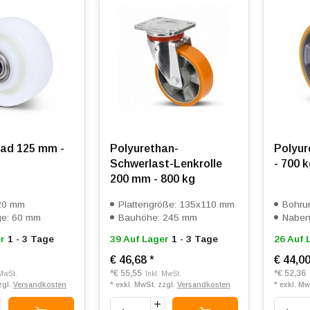
ad 125 mm -
Polyurethan-
Polyur
Schwerlast-Lenkrolle
- 700 
200 mm - 800 kg
20 mm
Plattengröße: 135x110 mm
Bohru
e: 60 mm
Bauhöhe: 245 mm
Naben
r
1 - 3 Tage
39 Auf Lager
1 - 3 Tage
26 Auf 
€ 46,68
*
€ 44,0
*
€ 55,55
*
€ 52,36
 MwSt.
Inkl. MwSt.
zgl.
Versandkosten
* exkl. MwSt. zzgl.
Versandkosten
* exkl. Mw