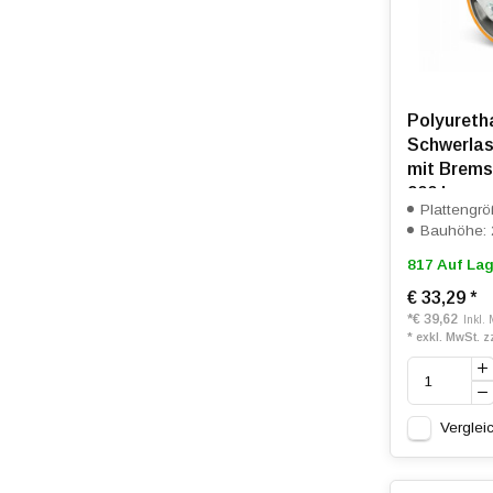
Polyureth
Schwerlas
mit Brems
900 kg
Plattengr
Bauhöhe:
817 Auf Lag
€ 33,29
*
*
€ 39,62
Inkl.
* exkl. MwSt. z
Verglei