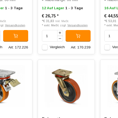
er
1 - 3 Tage
12 Auf Lager
1 - 3 Tage
16 Auf 
€ 26,75
*
€ 44,5
*
€ 31,83
*
€ 53,01
 MwSt.
Inkl. MwSt.
zgl.
Versandkosten
* exkl. MwSt. zzgl.
Versandkosten
* exkl. Mw
ch
Vergleich
Ver
Art: 172.226
Art: 170.239