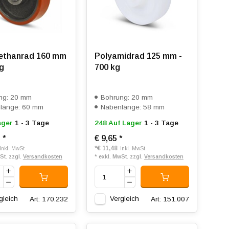
ethanrad 160 mm
Polyamidrad 125 mm -
kg
700 kg
ng: 20 mm
Bohrung: 20 mm
länge: 60 mm
Nabenlänge: 58 mm
ager
1 - 3 Tage
248 Auf Lager
1 - 3 Tage
5
*
€ 9,65
*
*
€ 11,48
Inkl. MwSt.
Inkl. MwSt.
St. zzgl.
Versandkosten
* exkl. MwSt. zzgl.
Versandkosten
gleich
Vergleich
Art: 170.232
Art: 151.007