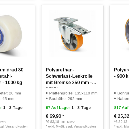
amidrad 80
Polyurethan-
Polyur
stahl-
Schwerlast-Lenkrolle
- 900 
 - 1000 kg
mit Bremse 250 mm -
1000 kg
eter: 20 mm
Plattengröße: 135x110 mm
Bohru
e: 45 mm
Bauhöhe: 292 mm
Naben
r
1 - 3 Tage
97 Auf Lager
1 - 3 Tage
817 Auf
€ 69,90
*
€ 25,3
*
€ 83,18
*
€ 30,13
 MwSt.
Inkl. MwSt.
zgl.
Versandkosten
* exkl. MwSt. zzgl.
Versandkosten
* exkl. Mw