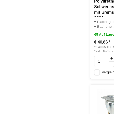
Polyureth
Schwerlas
mit Brems
800 kg
Plattengr
Bauhöhe:
65 Auf Lage
€ 40,88
*
*
€ 48,65
Inkl.
* exkl. MwSt. z
Verglei