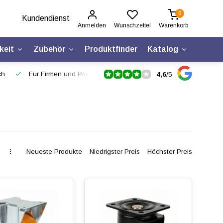
0
Kundendienst
Anmelden
Wunschzettel
Warenkorb
keit
Zubehör
Produktfinder
Katalog
ch
Für Firmen und Privatpersonen
4,6
/
5
Neueste Produkte
Niedrigster Preis
Höchster Preis