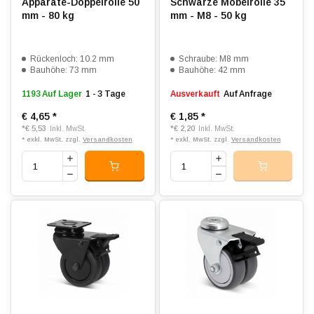
Apparate-Doppelrolle 50
Schwarze Möbelrolle 35
mm - 80 kg
mm - M8 - 50 kg
Rückenloch: 10.2 mm
Schraube: M8 mm
Bauhöhe: 73 mm
Bauhöhe: 42 mm
1193 Auf Lager
1 - 3 Tage
Ausverkauft
Auf Anfrage
€ 4,65
*
€ 1,85
*
*
€ 5,53
*
€ 2,20
Inkl. MwSt.
Inkl. MwSt.
* exkl. MwSt. zzgl.
Versandkosten
* exkl. MwSt. zzgl.
Versandkosten