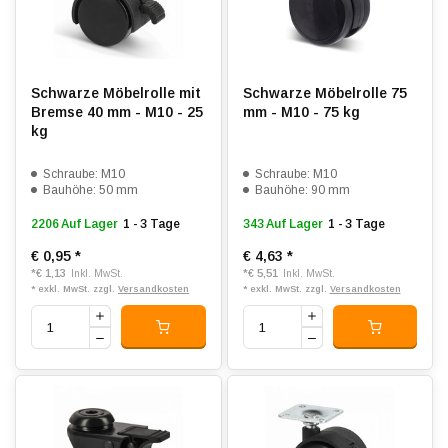
Schwarze Möbelrolle mit
Schwarze Möbelrolle 75
Bremse 40 mm - M10 - 25
mm - M10 - 75 kg
kg
Schraube: M10
Schraube: M10
Bauhöhe: 50 mm
Bauhöhe: 90 mm
2206 Auf Lager
1 - 3 Tage
343 Auf Lager
1 - 3 Tage
€ 0,95
*
€ 4,63
*
*
€ 1,13
*
€ 5,51
Inkl. MwSt.
Inkl. MwSt.
* exkl. MwSt. zzgl.
Versandkosten
* exkl. MwSt. zzgl.
Versandkosten