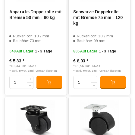
Apparate-Doppelrolle mit
Schwarze Doppelrolle
Bremse 50 mm - 80 kg
mit Bremse 75 mm - 120
kg
Rückenloch: 10.2 mm
Rückenloch: 10.2 mm
Bauhöhe: 73 mm
Bauhöhe: 99 mm
540 Auf Lager
1 - 3 Tage
805 Auf Lager
1 - 3 Tage
€ 5,33
*
€ 8,03
*
*
€ 6,34
*
€ 9,56
Inkl. MwSt.
Inkl. MwSt.
* exkl. MwSt. zzgl.
Versandkosten
* exkl. MwSt. zzgl.
Versandkosten