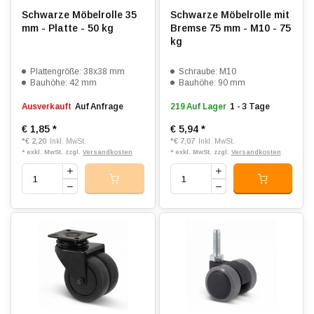
Schwarze Möbelrolle 35
Schwarze Möbelrolle mit
mm - Platte - 50 kg
Bremse 75 mm - M10 - 75
kg
Plattengröße: 38x38 mm
Schraube: M10
Bauhöhe: 42 mm
Bauhöhe: 90 mm
Ausverkauft
Auf Anfrage
219 Auf Lager
1 - 3 Tage
€ 1,85
*
€ 5,94
*
*
€ 2,20
*
€ 7,07
Inkl. MwSt.
Inkl. MwSt.
* exkl. MwSt. zzgl.
Versandkosten
* exkl. MwSt. zzgl.
Versandkosten