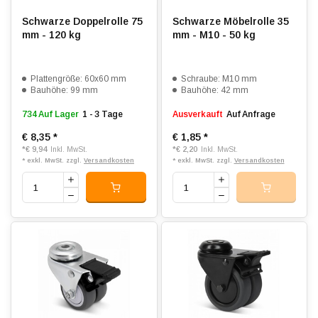
Schwarze Doppelrolle 75
Schwarze Möbelrolle 35
mm - 120 kg
mm - M10 - 50 kg
Plattengröße: 60x60 mm
Schraube: M10 mm
Bauhöhe: 99 mm
Bauhöhe: 42 mm
734 Auf Lager
1 - 3 Tage
Ausverkauft
Auf Anfrage
€ 8,35
*
€ 1,85
*
*
€ 9,94
*
€ 2,20
Inkl. MwSt.
Inkl. MwSt.
* exkl. MwSt. zzgl.
Versandkosten
* exkl. MwSt. zzgl.
Versandkosten