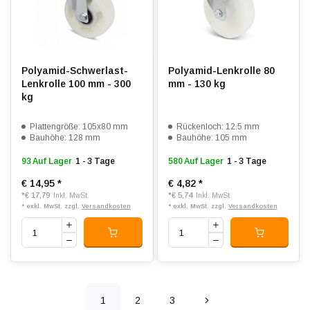
Polyamid-Schwerlast-
Polyamid-Lenkrolle 80
Lenkrolle 100 mm - 300
mm - 130 kg
kg
Plattengröße: 105x80 mm
Rückenloch: 12.5 mm
Bauhöhe: 128 mm
Bauhöhe: 105 mm
93 Auf Lager
1 - 3 Tage
580 Auf Lager
1 - 3 Tage
€ 14,95
*
€ 4,82
*
*
€ 17,79
*
€ 5,74
Inkl. MwSt.
Inkl. MwSt.
* exkl. MwSt. zzgl.
Versandkosten
* exkl. MwSt. zzgl.
Versandkosten
1
2
3