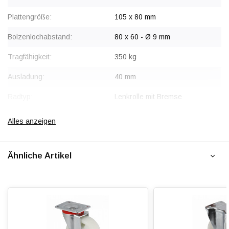
Plattengröße:
105 x 80 mm
Bolzenlochabstand:
80 x 60 - Ø 9 mm
Tragfähigkeit:
350 kg
Ausladung:
40 mm
Radtyp:
Lenkrolle mit Bremse
Bremse:
Sperrt Rad und Schwenkkopf
Alles anzeigen
gleichzeitig
Befestigungstyp:
Platte
Ähnliche Artikel
Gabel:
Stahl, verzinkt
Radlagerung:
Beidseitig Kugelgelagert
Lauffläche:
Polyamid (PA6)
Shorehärte:
ca. 75 Shore D