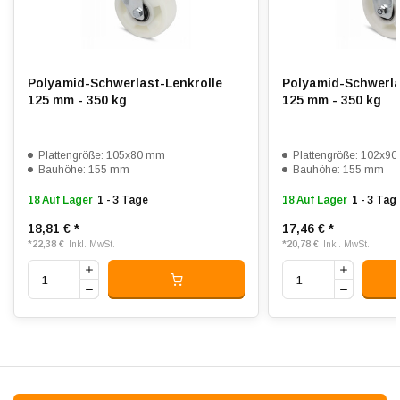
Rollwiderstand:
5
Verschleißfest:
5
Polyamid-Schwerlast-Lenkrolle
Polyamid-Schwerla
Dämpfung:
1
125 mm - 350 kg
125 mm - 350 kg
Temperatur:
- 40 / + 90 °C
Plattengröße: 105x80 mm
Plattengröße: 102x9
Passend für:
Glatte, ebene Industrieböden
Bauhöhe: 155 mm
Bauhöhe: 155 mm
18 Auf Lager
1 - 3 Tage
18 Auf Lager
1 - 3 Tag
18,81 €
*
17,46 €
*
*
22,38 €
*
20,78 €
Inkl. MwSt.
Inkl. MwSt.