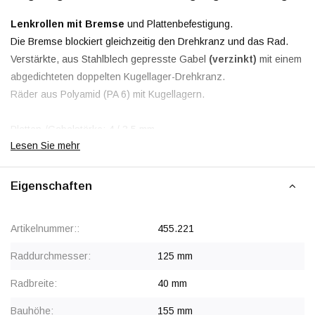
Lenkrollen mit Bremse
und Plattenbefestigung.
Die Bremse blockiert gleichzeitig den Drehkranz und das Rad.
Verstärkte, aus Stahlblech gepresste Gabel
(verzinkt)
mit einem
abgedichteten doppelten Kugellager-Drehkranz.
Räder aus Polyamid (PA 6) mit Kugellagern.
Platten-/Gabelstärke: 4 / 3,5 mm
Lesen Sie mehr
Rabatt ab 16 Stück
, siehe Staffelpreise oder kontaktieren Sie
uns für ein Angebot.
Eigenschaften
Ab 40 Stück Preis auf Anfrage
Artikelnummer::
455.221
Raddurchmesser:
125 mm
Radbreite:
40 mm
Bauhöhe:
155 mm