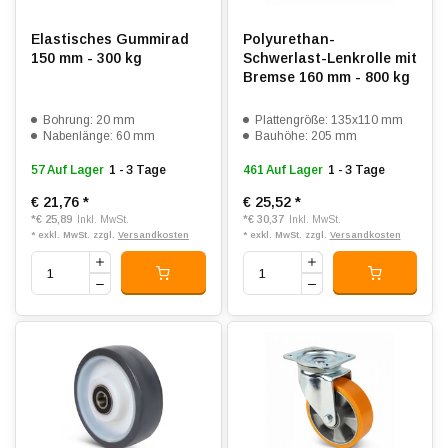
Elastisches Gummirad
Polyurethan-
150 mm - 300 kg
Schwerlast-Lenkrolle mit
Bremse 160 mm - 800 kg
Bohrung: 20 mm
Plattengröße: 135x110 mm
Nabenlänge: 60 mm
Bauhöhe: 205 mm
57 Auf Lager
1 - 3 Tage
461 Auf Lager
1 - 3 Tage
€ 21,76
*
€ 25,52
*
*
€ 25,89
*
€ 30,37
Inkl. MwSt.
Inkl. MwSt.
* exkl. MwSt. zzgl.
Versandkosten
* exkl. MwSt. zzgl.
Versandkosten