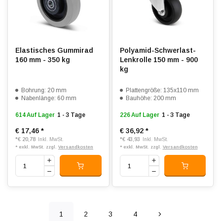
Elastisches Gummirad
Polyamid-Schwerlast-
160 mm - 350 kg
Lenkrolle 150 mm - 900
kg
Bohrung: 20 mm
Plattengröße: 135x110 mm
Nabenlänge: 60 mm
Bauhöhe: 200 mm
614 Auf Lager
1 - 3 Tage
226 Auf Lager
1 - 3 Tage
€ 17,46
*
€ 36,92
*
*
€ 20,78
*
€ 43,93
Inkl. MwSt.
Inkl. MwSt.
* exkl. MwSt. zzgl.
Versandkosten
* exkl. MwSt. zzgl.
Versandkosten
1
2
3
4