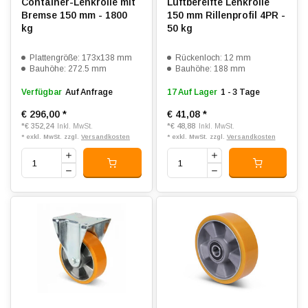
Container-Lenkrolle mit
Luftbereifte Lenkrolle
Bremse 150 mm - 1800
150 mm Rillenprofil 4PR -
kg
50 kg
Plattengröße: 173x138 mm
Rückenloch: 12 mm
Bauhöhe: 272.5 mm
Bauhöhe: 188 mm
Verfügbar
Auf Anfrage
17 Auf Lager
1 - 3 Tage
€ 296,00
*
€ 41,08
*
*
€ 352,24
*
€ 48,88
Inkl. MwSt.
Inkl. MwSt.
* exkl. MwSt. zzgl.
Versandkosten
* exkl. MwSt. zzgl.
Versandkosten