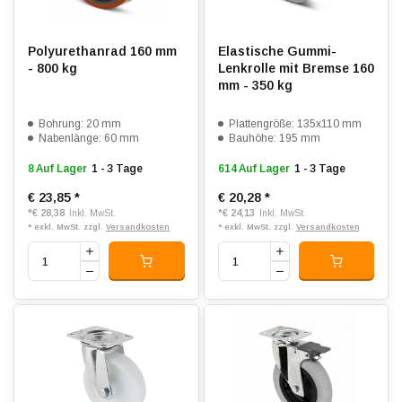
Polyurethanrad 160 mm
Elastische Gummi-
- 800 kg
Lenkrolle mit Bremse 160
mm - 350 kg
Bohrung: 20 mm
Plattengröße: 135x110 mm
Nabenlänge: 60 mm
Bauhöhe: 195 mm
8 Auf Lager
1 - 3 Tage
614 Auf Lager
1 - 3 Tage
€ 23,85
*
€ 20,28
*
*
€ 28,38
*
€ 24,13
Inkl. MwSt.
Inkl. MwSt.
* exkl. MwSt. zzgl.
Versandkosten
* exkl. MwSt. zzgl.
Versandkosten