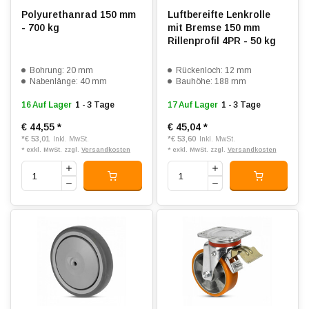
Polyurethanrad 150 mm
Luftbereifte Lenkrolle
- 700 kg
mit Bremse 150 mm
Rillenprofil 4PR - 50 kg
Bohrung: 20 mm
Rückenloch: 12 mm
Nabenlänge: 40 mm
Bauhöhe: 188 mm
16 Auf Lager
1 - 3 Tage
17 Auf Lager
1 - 3 Tage
€ 44,55
*
€ 45,04
*
*
€ 53,01
*
€ 53,60
Inkl. MwSt.
Inkl. MwSt.
* exkl. MwSt. zzgl.
Versandkosten
* exkl. MwSt. zzgl.
Versandkosten