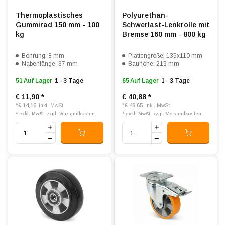
Thermoplastisches
Polyurethan-
Gummirad 150 mm - 100
Schwerlast-Lenkrolle mit
kg
Bremse 160 mm - 800 kg
Bohrung: 8 mm
Plattengröße: 135x110 mm
Nabenlänge: 37 mm
Bauhöhe: 215 mm
51 Auf Lager
1 - 3 Tage
65 Auf Lager
1 - 3 Tage
€ 11,90
*
€ 40,88
*
*
€ 14,16
*
€ 48,65
Inkl. MwSt.
Inkl. MwSt.
* exkl. MwSt. zzgl.
Versandkosten
* exkl. MwSt. zzgl.
Versandkosten