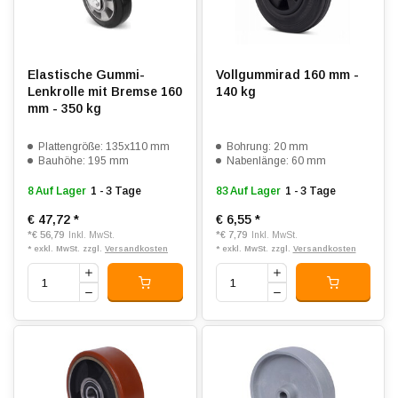
Elastische Gummi-
Vollgummirad 160 mm -
Lenkrolle mit Bremse 160
140 kg
mm - 350 kg
Plattengröße: 135x110 mm
Bohrung: 20 mm
Bauhöhe: 195 mm
Nabenlänge: 60 mm
8 Auf Lager
1 - 3 Tage
83 Auf Lager
1 - 3 Tage
€ 47,72
*
€ 6,55
*
*
€ 56,79
*
€ 7,79
Inkl. MwSt.
Inkl. MwSt.
* exkl. MwSt. zzgl.
Versandkosten
* exkl. MwSt. zzgl.
Versandkosten