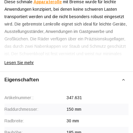
Diese schmale
Apparaterolle
mit Bremse wurde für leichte
Anwendungen konzipiert, bei denen keine schweren Lasten
transportiert werden und die nicht besonders robust eingesetzt
wird. Die gebremste Lenkrolle eignet sich ideal für leichte Geräte,
Ausstellungsständer, Anwendungen im Gastgewerbe und
Großküchen. Die Räder verfügen über ein Präzisionskugellager,
das durch zwei Nabenkappen vor Staub und Schmutz geschützt
ist. Der Schwenkkopf ist fest vernietet und weist nur minimales
Spiel auf. Die verzinkte Schwenkgabel verfügt über eine doppelte
Lesen Sie mehr
Kugellaufbahn, die nahezu vollständig geschlossen und für ihre
gesamte Lebensdauer geschmiert ist. Die Kunststoffbremse
Eigenschaften
blockiert den Drehkranz und das Rad gleichzeitig spielfrei. In der
Bremsvorrichtung befindet sich ein Gummiteil, das die Kraft beim
Artikelnummer::
347.631
Bremsen absorbiert; dies verhindert einen Verschleiß der
Bremse.
Raddurchmesser:
150 mm
Radbreite:
30 mm
Leichtgängiges Rollen
Bauhöhe:
185 mm