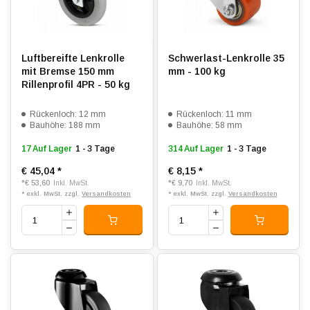
Luftbereifte Lenkrolle
Schwerlast-Lenkrolle 35
mit Bremse 150 mm
mm - 100 kg
Rillenprofil 4PR - 50 kg
Rückenloch: 12 mm
Rückenloch: 11 mm
Bauhöhe: 188 mm
Bauhöhe: 58 mm
17 Auf Lager
1 - 3 Tage
314 Auf Lager
1 - 3 Tage
€ 45,04
*
€ 8,15
*
*
€ 53,60
*
€ 9,70
Inkl. MwSt.
Inkl. MwSt.
* exkl. MwSt. zzgl.
Versandkosten
* exkl. MwSt. zzgl.
Versandkosten