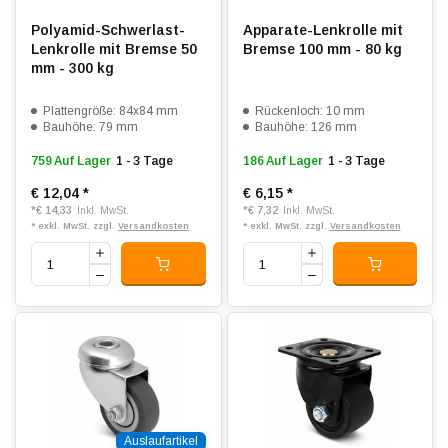
Polyamid-Schwerlast-
Apparate-Lenkrolle mit
Lenkrolle mit Bremse 50
Bremse 100 mm - 80 kg
mm - 300 kg
Plattengröße: 84x84 mm
Rückenloch: 10 mm
Bauhöhe: 79 mm
Bauhöhe: 126 mm
759 Auf Lager
1 - 3 Tage
186 Auf Lager
1 - 3 Tage
€ 12,04
*
€ 6,15
*
*
€ 14,33
*
€ 7,32
Inkl. MwSt.
Inkl. MwSt.
* exkl. MwSt. zzgl.
Versandkosten
* exkl. MwSt. zzgl.
Versandkosten
Auslaufartikel