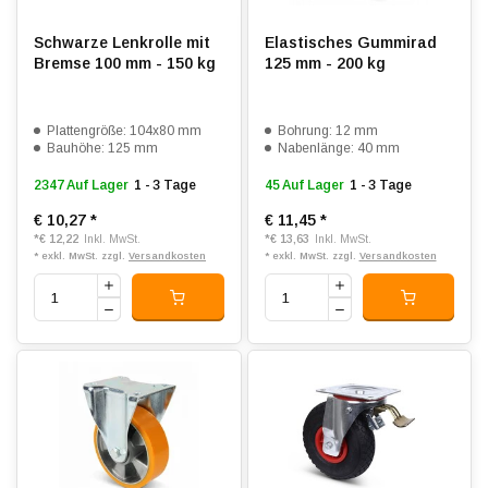
Schwarze Lenkrolle mit
Elastisches Gummirad
Bremse 100 mm - 150 kg
125 mm - 200 kg
Plattengröße: 104x80 mm
Bohrung: 12 mm
Bauhöhe: 125 mm
Nabenlänge: 40 mm
2347 Auf Lager
1 - 3 Tage
45 Auf Lager
1 - 3 Tage
€ 10,27
*
€ 11,45
*
*
€ 12,22
*
€ 13,63
Inkl. MwSt.
Inkl. MwSt.
* exkl. MwSt. zzgl.
Versandkosten
* exkl. MwSt. zzgl.
Versandkosten