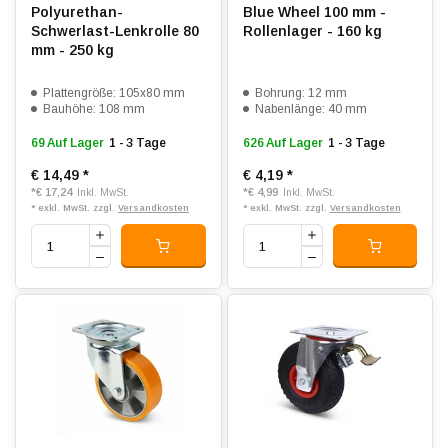
Polyurethan-
Blue Wheel 100 mm -
Schwerlast-Lenkrolle 80
Rollenlager - 160 kg
mm - 250 kg
Plattengröße: 105x80 mm
Bohrung: 12 mm
Bauhöhe: 108 mm
Nabenlänge: 40 mm
69 Auf Lager
1 - 3 Tage
626 Auf Lager
1 - 3 Tage
€ 14,49
*
€ 4,19
*
*
€ 17,24
*
€ 4,99
Inkl. MwSt.
Inkl. MwSt.
* exkl. MwSt. zzgl.
Versandkosten
* exkl. MwSt. zzgl.
Versandkosten