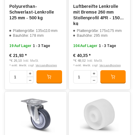
Polyurethan-
Luftbereifte Lenkrolle
Schwerlast-Lenkrolle
mit Bremse 260 mm
125 mm - 500 kg
Stollenprofil 4PR - 150
kg
Plattengröße: 135x110 mm
Plattengröße: 175x175 mm
Bauhöhe: 178 mm
Bauhöhe: 295 mm
19 Auf Lager
1 - 3 Tage
104 Auf Lager
1 - 3 Tage
€ 21,93
*
€ 40,35
*
*
€ 26,10
*
€ 48,02
Inkl. MwSt.
Inkl. MwSt.
* exkl. MwSt. zzgl.
Versandkosten
* exkl. MwSt. zzgl.
Versandkosten