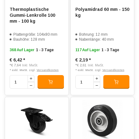
Thermoplastische
Polyamidrad 60 mm - 150
Gummi-Lenkrolle 100
kg
mm - 100 kg
Plattengröße: 104x80 mm
Bohrung: 12 mm
Bauhöhe: 128 mm
Nabenlänge: 40 mm
368 Auf Lager
1 - 3 Tage
117 Auf Lager
1 - 3 Tage
€ 6,42
*
€ 2,19
*
*
€ 7,64
*
€ 2,61
Inkl. MwSt.
Inkl. MwSt.
* exkl. MwSt. zzgl.
Versandkosten
* exkl. MwSt. zzgl.
Versandkosten