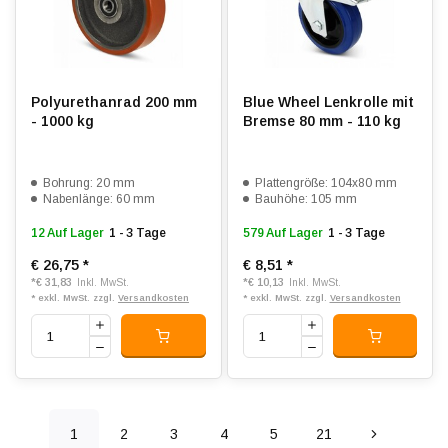
Polyurethanrad 200 mm
Blue Wheel Lenkrolle mit
- 1000 kg
Bremse 80 mm - 110 kg
Bohrung: 20 mm
Plattengröße: 104x80 mm
Nabenlänge: 60 mm
Bauhöhe: 105 mm
12 Auf Lager
1 - 3 Tage
579 Auf Lager
1 - 3 Tage
€ 26,75
*
€ 8,51
*
*
€ 31,83
*
€ 10,13
Inkl. MwSt.
Inkl. MwSt.
* exkl. MwSt. zzgl.
Versandkosten
* exkl. MwSt. zzgl.
Versandkosten
1
2
3
4
5
21