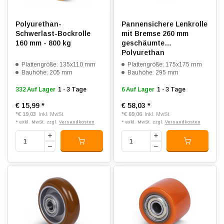
Polyurethan-
Pannensichere Lenkrolle
Schwerlast-Bockrolle
mit Bremse 260 mm
160 mm - 800 kg
geschäumte
Polyurethan
Stollenprofil - 150 kg
Plattengröße: 135x110 mm
Plattengröße: 175x175 mm
Bauhöhe: 205 mm
Bauhöhe: 295 mm
332 Auf Lager
1 - 3 Tage
6 Auf Lager
1 - 3 Tage
€ 15,99
*
€ 58,03
*
*
€ 19,03
*
€ 69,06
Inkl. MwSt.
Inkl. MwSt.
* exkl. MwSt. zzgl.
Versandkosten
* exkl. MwSt. zzgl.
Versandkosten