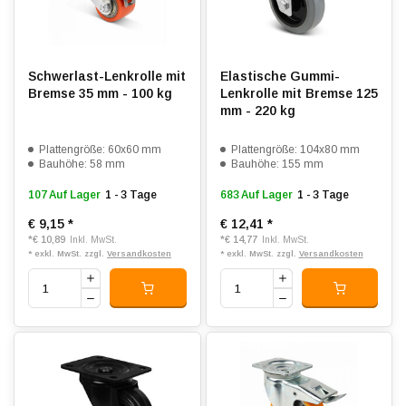
Schwerlast-Lenkrolle mit
Elastische Gummi-
Bremse 35 mm - 100 kg
Lenkrolle mit Bremse 125
mm - 220 kg
Plattengröße: 60x60 mm
Plattengröße: 104x80 mm
Bauhöhe: 58 mm
Bauhöhe: 155 mm
107 Auf Lager
1 - 3 Tage
683 Auf Lager
1 - 3 Tage
€ 9,15
*
€ 12,41
*
*
€ 10,89
*
€ 14,77
Inkl. MwSt.
Inkl. MwSt.
* exkl. MwSt. zzgl.
Versandkosten
* exkl. MwSt. zzgl.
Versandkosten