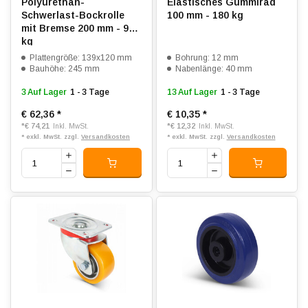
Polyurethan-
Elastisches Gummirad
Schwerlast-Bockrolle
100 mm - 180 kg
mit Bremse 200 mm - 900
kg
Plattengröße: 139x120 mm
Bohrung: 12 mm
Bauhöhe: 245 mm
Nabenlänge: 40 mm
3 Auf Lager
1 - 3 Tage
13 Auf Lager
1 - 3 Tage
€ 62,36
*
€ 10,35
*
*
€ 74,21
*
€ 12,32
Inkl. MwSt.
Inkl. MwSt.
* exkl. MwSt. zzgl.
Versandkosten
* exkl. MwSt. zzgl.
Versandkosten