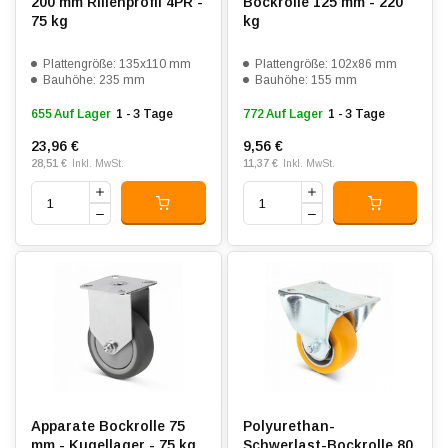
200 mm Rillenprofil 4PR -
Bockrolle 125 mm - 220
75 kg
kg
Plattengröße: 135x110 mm
Plattengröße: 102x86 mm
Bauhöhe: 235 mm
Bauhöhe: 155 mm
655 Auf Lager
1 - 3 Tage
772 Auf Lager
1 - 3 Tage
23,96 €
9,56 €
28,51 €
11,37 €
Inkl. MwSt.
Inkl. MwSt.
Apparate Bockrolle 75
Polyurethan-
mm - Kugellager - 75 kg
Schwerlast-Bockrolle 80