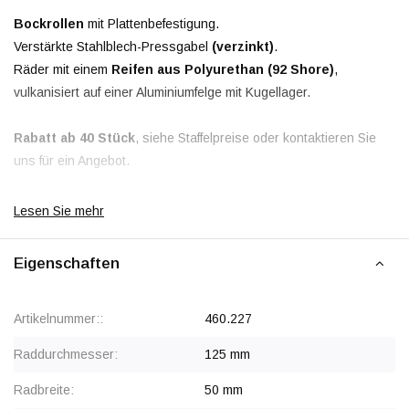
Bockrollen
mit Plattenbefestigung.
Verstärkte Stahlblech-Pressgabel
(verzinkt)
.
Räder mit einem
Reifen aus Polyurethan (92 Shore)
,
vulkanisiert auf einer Aluminiumfelge mit Kugellager.
Rabatt ab 40 Stück
, siehe Staffelpreise oder kontaktieren Sie
uns für ein Angebot.
Lesen Sie mehr
Eigenschaften
Artikelnummer::
460.227
Raddurchmesser:
125 mm
Radbreite:
50 mm