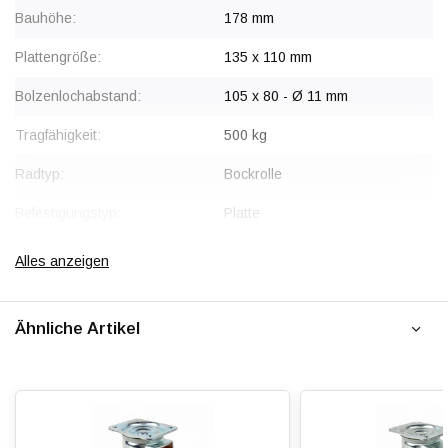
Bauhöhe:
178 mm
Plattengröße:
135 x 110 mm
Bolzenlochabstand:
105 x 80 - Ø 11 mm
Tragfähigkeit:
500 kg
Radtyp:
Bockrolle
Befestigungstyp:
Platte
Gabel:
Stahl, verzinkt
Alles anzeigen
Radkörper:
Aluminium
Ähnliche Artikel
Radlagerung:
Beidseitig Kugelgelagert
Lauffläche:
Polyurethan, vulkanisiert
Shorehärte:
ca. 92 Shore A
Rollwiderstand:
4