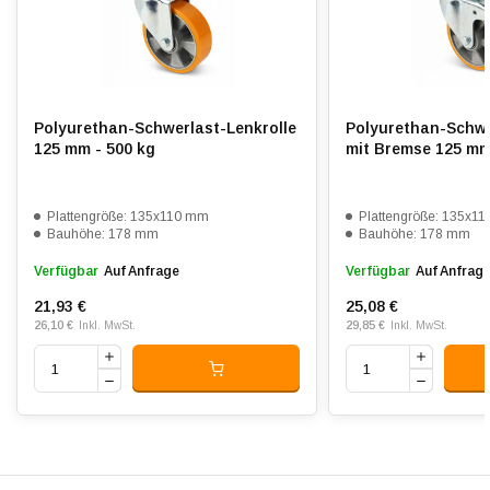
Verschleißfest:
4.5
Dämpfung:
3.5
Temperatur:
- 20 / + 80 °C
Polyurethan-Schwerlast-Lenkrolle
Polyurethan-Schwe
125 mm - 500 kg
mit Bremse 125 mm
Passend für:
Glatte bis leicht unebene Böden
Plattengröße: 135x110 mm
Plattengröße: 135x1
Bauhöhe: 178 mm
Bauhöhe: 178 mm
Verfügbar
Auf Anfrage
Verfügbar
Auf Anfrag
21,93 €
25,08 €
26,10 €
29,85 €
Inkl. MwSt.
Inkl. MwSt.