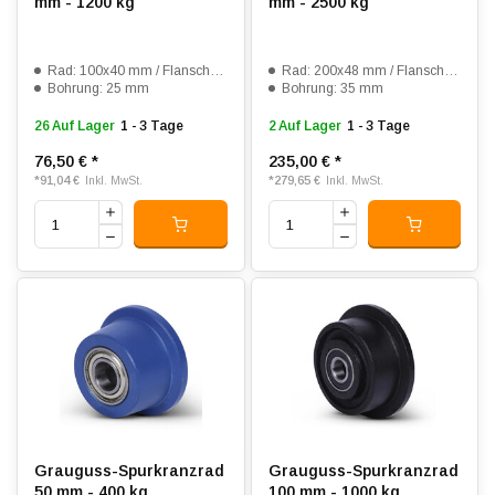
mm - 1200 kg
mm - 2500 kg
Rad: 100x40 mm / Flansch: 125x50 mm
Rad: 200x48 mm / Flansch: 240x60 mm
Bohrung: 25 mm
Bohrung: 35 mm
26 Auf Lager
1 - 3 Tage
2 Auf Lager
1 - 3 Tage
76,50 €
*
235,00 €
*
*
91,04 €
*
279,65 €
Inkl. MwSt.
Inkl. MwSt.
Grauguss-Spurkranzrad
Grauguss-Spurkranzrad
50 mm - 400 kg
100 mm - 1000 kg