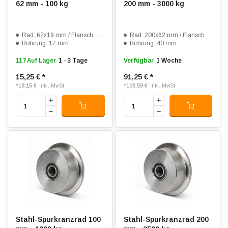
62 mm - 100 kg
200 mm - 3000 kg
Rad: 62x19 mm / Flansch: 81x26.5 mm
Rad: 200x62 mm / Flansch: 230x80 mm
Bohrung: 17 mm
Bohrung: 40 mm
117 Auf Lager
1 - 3 Tage
Verfügbar
1 Woche
15,25 €
*
91,25 €
*
*
18,15 €
*
108,59 €
Inkl. MwSt.
Inkl. MwSt.
Stahl-Spurkranzrad 100
Stahl-Spurkranzrad 200