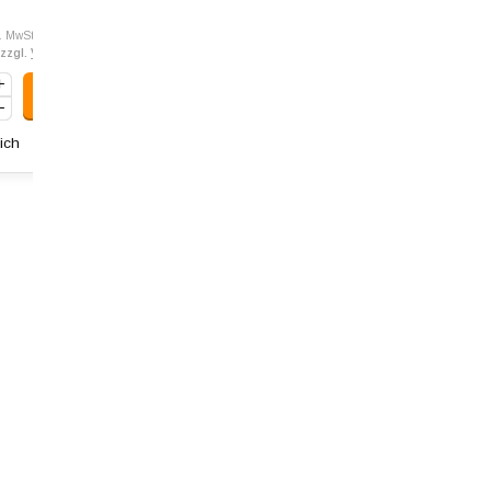
l. MwSt.
 zzgl.
Versandkosten
ich
Art: 172.215