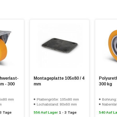
 einer minimalen Reibung mit der Oberfläche, was einen geringen
 gewährleistet. Auf beiden Seiten sind Präzisionskugellager (620
 gewählt wurde, um die Benutzerfreundlichkeit und den
rd durch die voll gefüllte doppelte Kugellaufbahn in der
eren Sie uns für ein Angebot.
hwerlast-
Montageplatte 105x80 / 4
Polyuret
m - 300
mm
300 kg
05x80 mm
Plattengröße: 105x80 mm
Bohrung
m
Lochabstand: 80x60 mm
Nabenlä
 3 Tage
556 Auf Lager
1 - 3 Tage
540 Auf L