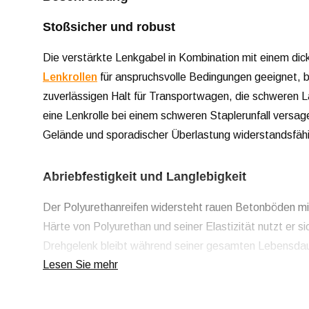
Stoßsicher und robust
Die verstärkte Lenkgabel in Kombination mit einem di
Lenkrollen
für anspruchsvolle Bedingungen geeignet, be
zuverlässigen Halt für Transportwagen, die schweren 
eine Lenkrolle bei einem schweren Staplerunfall versage
Gelände und sporadischer Überlastung widerstandsfäh
Abriebfestigkeit und Langlebigkeit
Der Polyurethanreifen widersteht rauen Betonböden m
Härte von Polyurethan und seiner Elastizität nutzt er 
Drehgelenk bleibt während seiner gesamten Lebensdauer
Lesen Sie mehr
Schmutz und Staub wirksam abhält.
Geringe Widerstandsfähigkeit