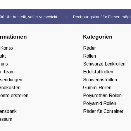
0 Uhr bestellt, sofort verschickt!
Rechnungskauf für Firmen mögl
ormationen
Kategorien
 Konto
Räder
akt
Rollen
 uns
Schwarze Lenkrollen
r Team
Edelstahlrollen
sendungen
Schwerlastrollen
andkosten
Gummi Rollen
onto erstellen
Polyurethan Rollen
Polyamid Rollen
ensbank
Räder für Container
essum