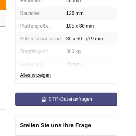
Radbreite:
40 mm
Bauhöhe:
128 mm
Plattengröße:
105 x 80 mm
Bolzenlochabstand:
80 x 60 - Ø 9 mm
Tragfähigkeit:
300 kg
Ausladung:
40 mm
Alles anzeigen
Radtyp:
Lenkrolle mit Bremse
Befestigungstyp:
Platte
STP-Datei anfragen
Gabel:
Stahl, verzinkt
Bremse:
Sperrt Rad und
Schwenkkopf
Stellen Sie uns Ihre Frage
gleichzeitig