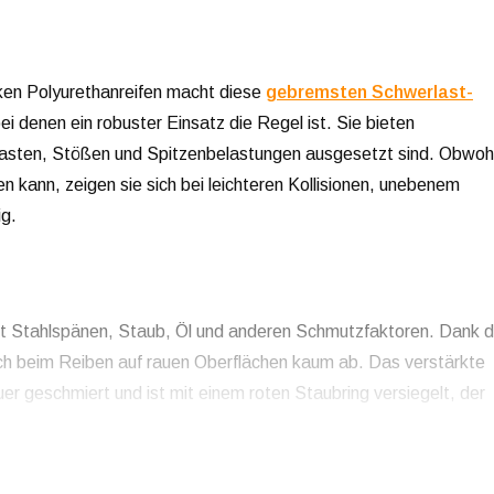
cken Polyurethanreifen macht diese
gebremsten Schwerlast-
i denen ein robuster Einsatz die Regel ist. Sie bieten
Lasten, Stößen und Spitzenbelastungen ausgesetzt sind. Obwoh
n kann, zeigen sie sich bei leichteren Kollisionen, unebenem
ig.
it Stahlspänen, Staub, Öl und anderen Schmutzfaktoren. Dank d
sich beim Reiben auf rauen Oberflächen kaum ab. Das verstärkte
 geschmiert und ist mit einem roten Staubring versiegelt, der