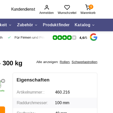
0
Kundendienst
Anmelden
Wunschzettel
Warenkorb
keit
Zubehör
Produktfinder
Katalog
ch
Für Firmen und Privatpersonen
4,6
/
5
 300 kg
Alle anzeigen:
Rollen
,
Schwerlastrollen
Klicken zum Drehen
Eigenschaften
Artikelnummer::
460.216
Raddurchmesser:
100 mm