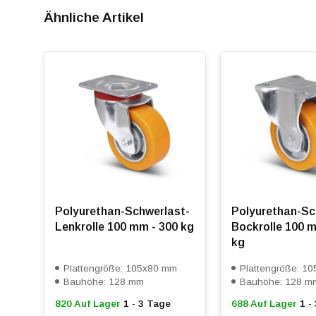
Ähnliche Artikel
Die natürliche Beschaffenheit von Polyurethan führt zu
Widerstand und eine langfristige Kontinuität der Rollen
ZZ) integriert, wobei bewusst ein größeres Kugellager
Rollwiderstand zu optimieren. Der Schwenkwiderstand wi
Schwenkgabel auf ein Minimum reduziert.
Rabatt ab 20 Stück,
siehe Staffelpreise oder kontakti
Ab 40 Stück Preis auf Anfrage.
Polyurethan-Schwerlast-
Polyurethan-Sc
Lenkrolle 100 mm - 300 kg
Bockrolle 100 m
kg
Plattengröße: 105x80 mm
Plattengröße: 1
Bauhöhe: 128 mm
Bauhöhe: 128 m
820 Auf Lager
1 - 3 Tage
688 Auf Lager
1 -