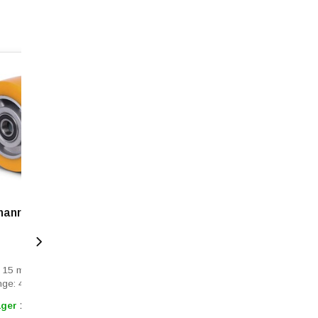
2
hanrad 100 mm -
: 15 mm
nge: 40 mm
ager
1 - 3 Tage