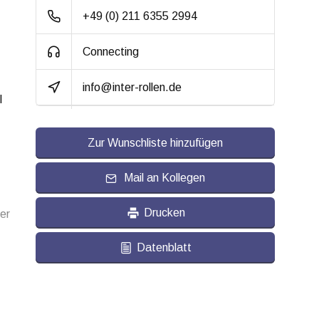
Radkörper:
Aluminium
+49 (0) 211 6355 2994
Radlagerung:
Beidseitig
Connecting
Kugelgelagert
info@inter-rollen.de
Lauffläche:
Polyurethan,
l
vulkanisiert
Shorehärte:
ca. 92 Shore A
Zur Wunschliste hinzufügen
Rollwiderstand:
4
Mail an Kollegen
Verschleißfest:
4.5
Drucken
er
Dämpfung:
3.5
Datenblatt
Temperatur:
- 20 / + 80 °C
Passend für:
Glatte bis leicht
unebene Böden