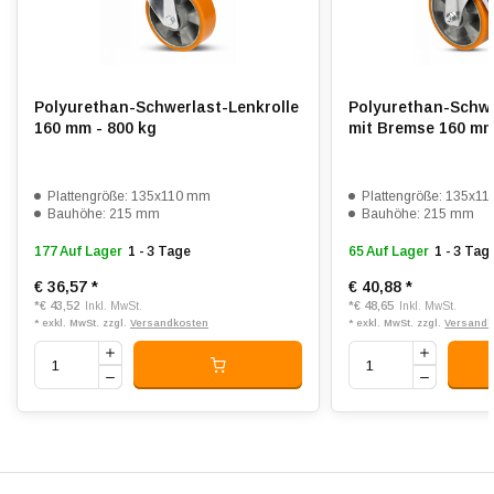
Die natürlichen Eigenschaften von Polyurethan sorgen für eine
Shorehärte:
ca. 92 Shore A
geringe Reibung mit der Oberfläche, was zu einem geringen
Rollwiderstand und einer langen Lebensdauer führt. Die Räder
Rollwiderstand:
4
sind auf beiden Seiten mit Präzisionskugellagern (6204 ZZ)
Polyurethan-Schwerlast-Lenkrolle
Polyurethan-Schwe
Verschleißfest:
4.5
ausgestattet.
160 mm - 800 kg
mit Bremse 160 mm
Dämpfung:
3.5
Plattengröße: 135x110 mm
Plattengröße: 135x1
Temperatur:
- 20 / + 80 °C
Bauhöhe: 215 mm
Bauhöhe: 215 mm
177 Auf Lager
1 - 3 Tage
65 Auf Lager
1 - 3 Tag
Passend für:
Glatte bis leicht unebene Böden
€ 36,57
*
€ 40,88
*
*
€ 43,52
*
€ 48,65
Inkl. MwSt.
Inkl. MwSt.
* exkl. MwSt. zzgl.
Versandkosten
* exkl. MwSt. zzgl.
Versandk