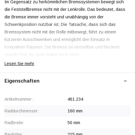
Im Gegensatz zu herkömmlichen Bremssystemen bewegt sich
die Feststellbremse nicht mit der Lenkrolle. Das bedeutet, dass
die Bremse immer vorsteht und unabhängig von der
Schwenkposition nutzbar ist. Die Tatsache, dass sich das
Bremssystem nicht mit der Rolle mitbewegt, führt zu einem
kürzeren Ausschwenken und ermöglicht den Einsatz in
kompakten Räumen. Die Bremse ist einstellbar und blockiert
sowohl Rad als auch Gabel ohne Spiel.
Lesen Sie mehr
Stoß- und schlagfest
Eigenschaften
Die
verstärkte
Lenkgabel, kombiniert mit einem dicken
Polyurethanreifen, ist für den Einsatz von Lenkrollen mit hoher
Artikelnummer::
461.234
Beanspruchung ausgelegt. Die
schweren Lenkrollen mit
Bremse
sind ideal für Schwerlasttransportwagen, die Stößen und
Raddurchmesser:
160 mm
seitlichen Schlägen standhalten müssen. Die Rolle hat eine
Radbreite:
50 mm
doppelte, gehärtete Kugellaufbahn, die an mehreren Stellen
sicher vernietet ist und einen spielfreien Betrieb gewährleistet.
Bauhöhe:
215 mm