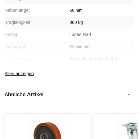
Nabenlänge:
60 mm
Tragfähigkeit:
800 kg
Radtyp:
Loses Rad
Radkörper:
Aluminium
Radlagerung:
Beidseitig Kugelgelagert
Lauffläche:
Polyurethan, vulkanisiert
Alles anzeigen
Shorehärte:
ca. 92 Shore A
Ähnliche Artikel
Rollwiderstand:
Verschleißfest:
Dämpfung:
Temperatur:
- 20 / + 80 °C