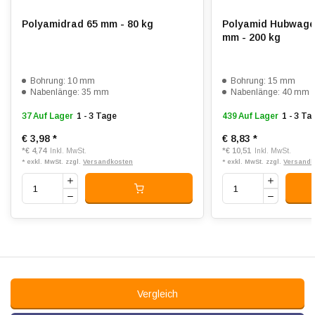
Polyamidrad 65 mm - 80 kg
Polyamid Hubwagen
mm - 200 kg
Bohrung: 10 mm
Bohrung: 15 mm
Nabenlänge: 35 mm
Nabenlänge: 40 mm
37 Auf Lager
1 - 3 Tage
439 Auf Lager
1 - 3 Ta
€ 3,98
*
€ 8,83
*
*
€ 4,74
*
€ 10,51
Inkl. MwSt.
Inkl. MwSt.
* exkl. MwSt. zzgl.
Versandkosten
* exkl. MwSt. zzgl.
Versandk
Vergleich