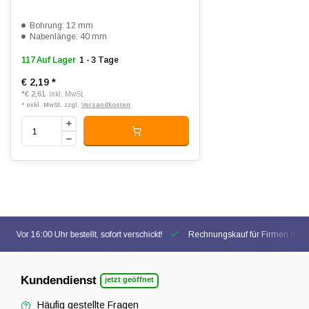
Bohrung: 12 mm
Nabenlänge: 40 mm
117 Auf Lager
1 - 3 Tage
€ 2,19
*
*
€ 2,61
Inkl. MwSt.
* exkl. MwSt. zzgl.
Versandkosten
Vor 16:00 Uhr bestellt, sofort verschickt!
Rechnungskauf für Firmen mögl
Kundendienst
jetzt geöffnet
Häufig gestellte Fragen