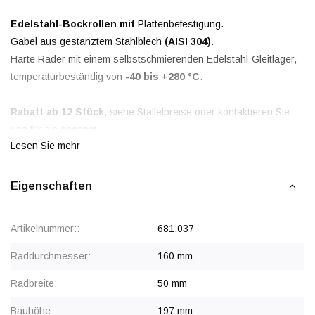
Edelstahl-Bockrollen mit
Plattenbefestigung.
Gabel aus gestanztem Stahlblech
(AISI 304)
.
Harte Räder mit einem selbstschmierenden Edelstahl-Gleitlager,
temperaturbeständig von
-40 bis +280 °C
.
Rabatt ab 12 Stück
, siehe Staffelpreise oder kontaktieren Sie
uns für ein Angebot.
Lesen Sie mehr
Ab 24 Stück Preis auf Anfrage.
Eigenschaften
Artikelnummer::
681.037
Raddurchmesser:
160 mm
Radbreite:
50 mm
Bauhöhe:
197 mm