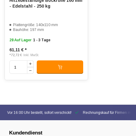
Hitzebeständige Bockrolle 160 mm
- Edelstahl - 250 kg
Plattengröße: 140x110 mm
Bauhöhe: 197 mm
28 Auf Lager
1 - 3 Tage
61,11 €
*
*
72,72 €
Inkl. MwSt.
Vor 16:00 Uhr bestellt, sofort verschickt!
Rechnungskauf für Firmen mögl
Kundendienst