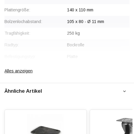
Plattengröße:
140 x 110 mm
Bolzenlochabstand:
105 x 80 - Ø 11 mm
Tragfähigkeit:
250 kg
Radtyp:
Bockrolle
Befestigungstyp:
Platte
Gabel:
Edelstahl AISI 304
Alles anzeigen
Radlagerung:
Selbstschmierendes Gleitlager
Ähnliche Artikel
Lauffläche:
Hitzebeständiger Kunststoff
Shorehärte:
ca. 70 Shore D
Temperatur:
- 40 / + 280 °C
Passend für:
Glatte, ebene Industrieböden