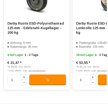
Shorehärte:
ca. 98 Shore A
Elektrisch leitfähig:
Derby Ruote ESD-Polyurethanrad
Derby Ruote ESD-P
Rollwiderstand:
4
125 mm - Edelstahl-Kugellager -
Lenkrolle 125 mm -
200 kg
kg
Verschleißfest:
4
Bohrung: 8 mm
Plattengröße: 105x8
Dämpfung:
3
Nabenlänge: 45 mm
Bauhöhe: 155 mm
6 Auf Lager
1 - 3 Tage
28 Auf Lager
1 - 3 Tag
Temperatur:
- 20 / + 80 °C
€ 21,47
*
€ 53,55
*
Passend für:
Glatte bis leicht unebene Böden
*
€ 25,55
*
€ 63,72
Inkl. MwSt.
Inkl. MwSt.
* exkl. MwSt. zzgl.
Versandkosten
* exkl. MwSt. zzgl.
Versandk