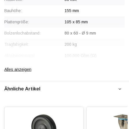
Bauhöhe:
155 mm
Plattengröße:
105 x 85 mm
Bolzenlochabstand:
80 x 60 - Ø 9 mm
Tragfähigkeit:
200 kg
Ableitwiderstand:
100.000 Ohm (Ω)
Radtyp:
Bockrolle
Alles anzeigen
Befestigungstyp:
Platte
Ähnliche Artikel
Gabel:
Edelstahl AISI 304
Radkörper:
Polyamid (PA6)
Radlagerung:
Zentrales Kugellager mit
Radabdeckungen
Lauffläche:
Polyurethan, gespritzt