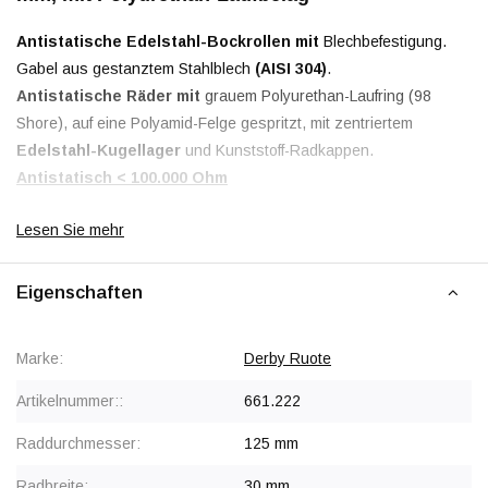
Antistatische Edelstahl-Bockrollen mit
Blechbefestigung.
Gabel aus gestanztem Stahlblech
(AISI 304)
.
Antistatische Räder mit
grauem Polyurethan-Laufring (98
Shore), auf eine Polyamid-Felge gespritzt, mit zentriertem
Edelstahl-Kugellager
und Kunststoff-Radkappen.
Antistatisch < 100.000 Ohm
Lesen Sie mehr
Eigenschaften
Marke:
Derby Ruote
Artikelnummer::
661.222
Raddurchmesser:
125 mm
Radbreite:
30 mm