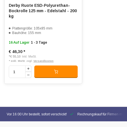
Derby Ruote ESD-Polyurethan-
Bockrolle 125 mm - Edelstahl - 200
kg
Plattengröße: 105x85 mm
Bauhöhe: 155 mm
16 Auf Lager
1 - 3 Tage
€ 46,30
*
*
€ 55,10
Inkl. MwSt.
* exkl. MwSt. zzgl.
Versandkosten
Vor 16:00 Uhr bestellt, sofort verschickt!
Rechnungskauf für Firmen mögl