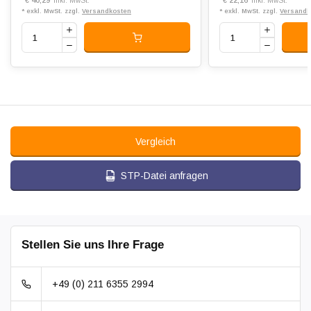
*
€ 40,29
*
€ 22,16
Inkl. MwSt.
Inkl. MwSt.
* exkl. MwSt. zzgl.
Versandkosten
* exkl. MwSt. zzgl.
Versandk
Vergleich
STP-Datei anfragen
Stellen Sie uns Ihre Frage
+49 (0) 211 6355 2994