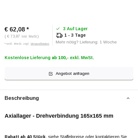
€ 62,08
*
3 Auf Lager
1 - 3 Tage
( € 73,87
)
Inkl. MwSt.
Mehr nötig? Lieferung: 1 Woche
* exkl. MwSt. zzgl.
Versandkosten
Kostenlose Lieferung
ab 100,-
exkl. MwSt.
Angebot anfragen
Beschreibung
Axiallager - Drehverbindung 165x165 mm
Rabatt ab 40 Stück
, siehe Staffelpreise oder kontaktieren Sie