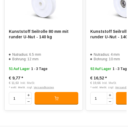
Kunststoff Seilrolle 80 mm mit
Kunststoff Seilrol
runder U-Nut - 140 kg
runder U-Nut - 140
Nutradius: 6.5 mm
Nutradius: 4 mm
Bohrung: 12 mm
Bohrung: 10 mm
51 Auf Lager
1 - 3 Tage
92 Auf Lager
1 - 3 Tag
€ 9,77
*
€ 16,52
*
€ 11,63
€ 19,66
Inkl. MwSt.
Inkl. MwSt.
* exkl. MwSt. zzgl.
Versandkosten
* exkl. MwSt. zzgl.
Versandk