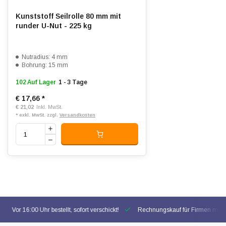
Kunststoff Seilrolle 80 mm mit
runder U-Nut - 225 kg
Nutradius: 4 mm
Bohrung: 15 mm
102 Auf Lager
1 - 3 Tage
€ 17,66
*
€ 21,02
Inkl. MwSt.
* exkl. MwSt. zzgl.
Versandkosten
Vor 16:00 Uhr bestellt, sofort verschickt!
Rechnungskauf für Firmen mögl