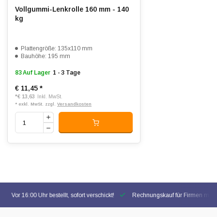
Vollgummi-Lenkrolle 160 mm - 140
kg
Plattengröße: 135x110 mm
Bauhöhe: 195 mm
83 Auf Lager
1 - 3 Tage
€ 11,45
*
*
€ 13,63
Inkl. MwSt.
* exkl. MwSt. zzgl.
Versandkosten
Vor 16:00 Uhr bestellt, sofort verschickt!
Rechnungskauf für Firmen mögl