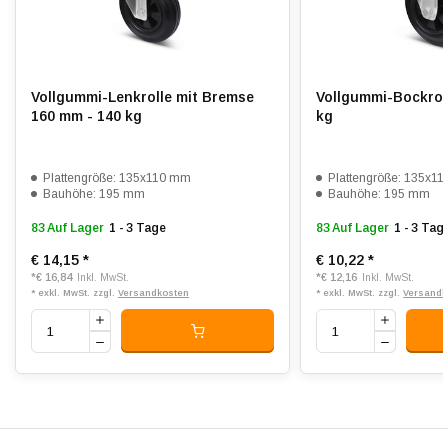
Rollwiderstand:
2.5
Verschleißfest:
3
Dämpfung:
4
Vollgummi-Lenkrolle mit Bremse
Vollgummi-Bockrol
160 mm - 140 kg
kg
Temperatur:
- 20 / + 60 °C
Passend für:
Glatte bis unebene Böden
Plattengröße: 135x110 mm
Plattengröße: 135x1
Bauhöhe: 195 mm
Bauhöhe: 195 mm
83 Auf Lager
1 - 3 Tage
83 Auf Lager
1 - 3 Tag
€ 14,15
*
€ 10,22
*
*
€ 16,84
*
€ 12,16
Inkl. MwSt.
Inkl. MwSt.
* exkl. MwSt. zzgl.
Versandkosten
* exkl. MwSt. zzgl.
Versandk