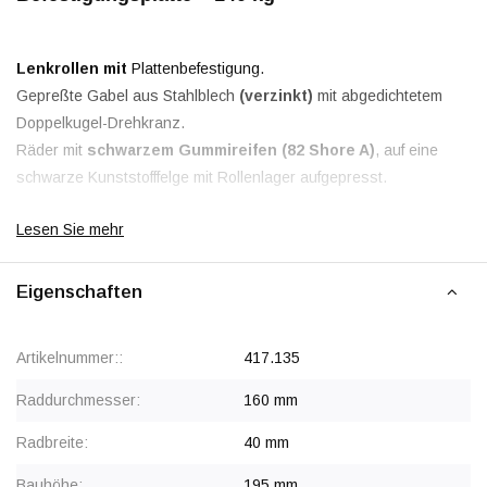
Lenkrollen mit
Plattenbefestigung.
Gepreßte Gabel aus Stahlblech
(verzinkt)
mit abgedichtetem
Doppelkugel-Drehkranz.
Räder mit
schwarzem Gummireifen (82 Shore A)
, auf eine
schwarze Kunststofffelge mit Rollenlager aufgepresst.
Lesen Sie mehr
Hinweis: Diese Räder können auf hellen Böden Streifen
hinterlassen.
Eigenschaften
Artikelnummer::
417.135
Raddurchmesser:
160 mm
Radbreite:
40 mm
Bauhöhe:
195 mm