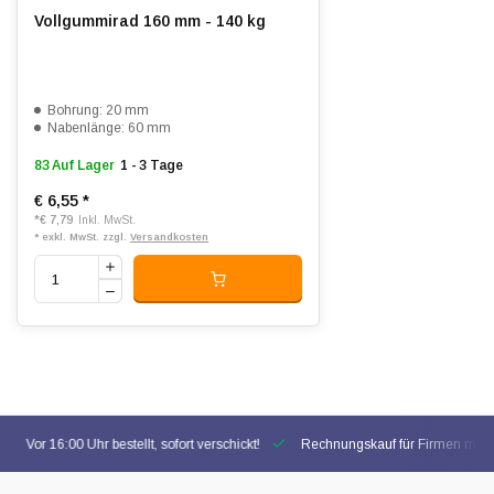
Vollgummirad 160 mm - 140 kg
Bohrung: 20 mm
Nabenlänge: 60 mm
83 Auf Lager
1 - 3 Tage
€ 6,55
*
*
€ 7,79
Inkl. MwSt.
* exkl. MwSt. zzgl.
Versandkosten
Vor 16:00 Uhr bestellt, sofort verschickt!
Rechnungskauf für Firmen mögl