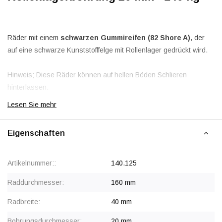
Räder mit einem
schwarzen Gummireifen (82 Shore A)
, der
auf eine schwarze Kunststofffelge mit Rollenlager gedrückt wird.
Hinweis; Diese Räder können auf hellen Böden Schlieren
hinterlassen.
Lesen Sie mehr
Rabatt ab 40 Stück
, siehe Staffelpreise oder kontaktieren Sie
uns für ein Angebot.
Eigenschaften
Artikelnummer::
140.125
Raddurchmesser:
160 mm
Radbreite:
40 mm
Bohrungsdurchmesser:
20 mm