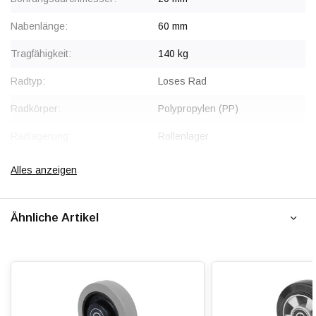
Nabenlänge:
60 mm
Tragfähigkeit:
140 kg
Radtyp:
Loses Rad
Radkörper:
Polypropylen (PP)
Radlagerung:
Rollenlager
Lauffläche:
Vollgummi, gepresst
Alles anzeigen
Shorehärte:
ca. 82 Shore A
Ähnliche Artikel
Rollwiderstand:
Verschleißfest:
Dämpfung:
Temperatur:
- 20 / + 60 °C