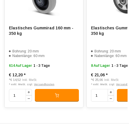
Passend für:
Glatte bis unebene Böden
Elastisches Gummirad 160 mm -
Elastisches Gummi
350 kg
350 kg
Bohrung: 20 mm
Bohrung: 20 mm
Nabenlänge: 60 mm
Nabenlänge: 60 mm
614 Auf Lager
1 - 3 Tage
8 Auf Lager
1 - 3 Tage
€ 12,20
*
€ 21,06
*
*
€ 14,52
*
€ 25,06
Inkl. MwSt.
Inkl. MwSt.
* exkl. MwSt. zzgl.
Versandkosten
* exkl. MwSt. zzgl.
Versandk