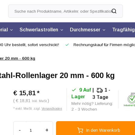
rial
Schwerlastrollen
Durchmesser
Tragfähig
0 Uhr bestellt, sofort verschickt!
Rechnungskauf für Firmen mögli
er 20 mm - 600 kg
ahl-Rollenlager 20 mm - 600 kg
9 Auf
1 -
€ 15,81
*
Lager
3 Tage
( € 18,81
)
Inkl. MwSt.
Mehr nötig? Lieferung:
* exkl. MwSt. zzgl.
Versandkosten
2 - 3 Wochen
-
+
In den Warenkorb