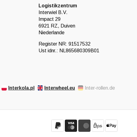
Logistikzentrum
Interwiel B.V.
Impact 29
6921 RZ, Duiven
Niederlande
Register NR: 91517532
Ust idnr.: NL865680309B01
Interkola.pl
Interwheel.eu
Inter-rollen.de