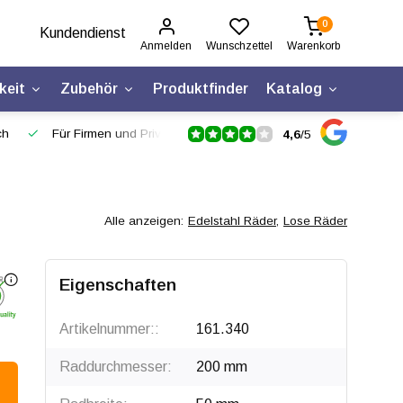
0
Kundendienst
Anmelden
Wunschzettel
Warenkorb
keit
Zubehör
Produktfinder
Katalog
ch
Für Firmen und Privatpersonen
4,6
/
5
Alle anzeigen:
Edelstahl Räder
,
Lose Räder
Eigenschaften
Artikelnummer::
161.340
Raddurchmesser:
200 mm