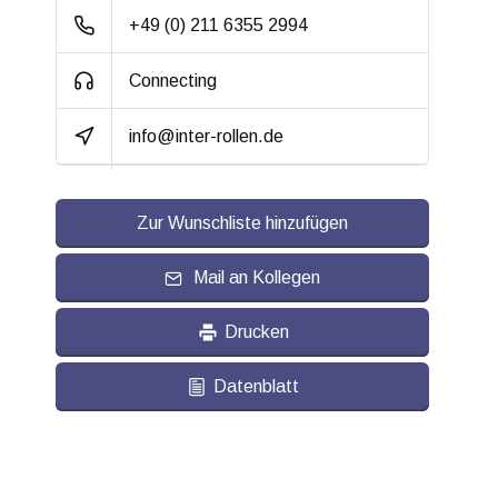
+49 (0) 211 6355 2994
Dämpfung:
Connecting
Temperatur:
- 20 / + 80 °C
Passend für:
Glatte bis leicht
info@inter-rollen.de
unebene Böden
Zur Wunschliste hinzufügen
Mail an Kollegen
Drucken
Datenblatt