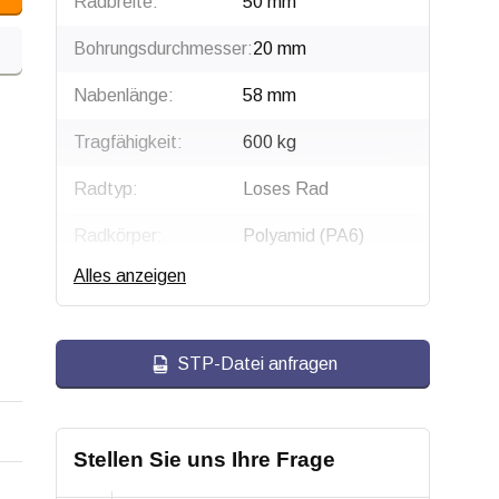
Radbreite:
50 mm
Bohrungsdurchmesser:
20 mm
Nabenlänge:
58 mm
Tragfähigkeit:
600 kg
Radtyp:
Loses Rad
Radkörper:
Polyamid (PA6)
Alles anzeigen
Radlagerung:
Edelstahl-Rollenlager
Lauffläche:
Polyurethan,
gespritzt
STP-Datei anfragen
Shorehärte:
ca. 95 Shore A
Rollwiderstand:
Stellen Sie uns Ihre Frage
Verschleißfest: