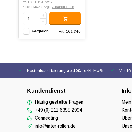
*
€ 18,81
Inkl. MwSt.
* exkl. MwSt. zzgl.
Versandkosten
Vergleich
Art: 161.340
Kostenlose Lieferung
ab 100,-
exkl. MwSt.
Vor 16:0
Kundendienst
Inf
Häufig gestellte Fragen
Mein
+49 (0) 211 6355 2994
Kont
Connecting
Über
info@inter-rollen.de
Unse