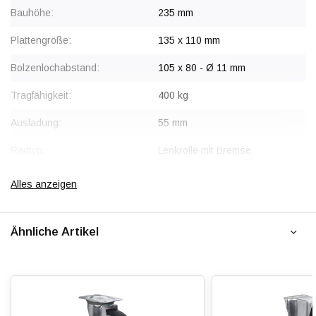
Bauhöhe:
235 mm
Plattengröße:
135 x 110 mm
Bolzenlochabstand:
105 x 80 - Ø 11 mm
Tragfähigkeit:
400 kg
Ausladung:
55 mm
Radtyp:
Lenkrolle mit Bremse
Befestigungstyp:
Platte
Alles anzeigen
Gabel:
Stahl, verzinkt
Ähnliche Artikel
Bremse:
Sperrt Rad und Schwenkkopf
gleichzeitig
Radkörper:
Polyamid (PA6)
Radlagerung:
Beidseitig Kugelgelagert