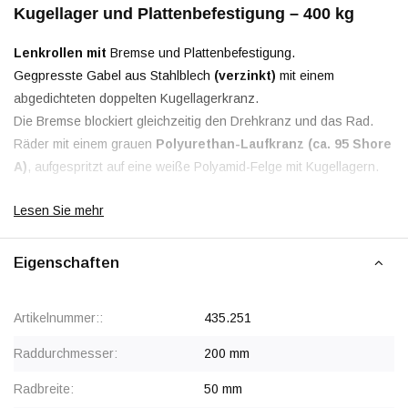
Kugellager und Plattenbefestigung – 400 kg
Lenkrollen mit
Bremse und Plattenbefestigung.
Gegpresste Gabel aus Stahlblech
(verzinkt)
mit einem
abgedichteten doppelten Kugellagerkranz.
Die Bremse blockiert gleichzeitig den Drehkranz und das Rad.
Räder mit einem grauen
Polyurethan-Laufkranz (ca. 95 Shore
A)
, aufgespritzt auf eine weiße Polyamid-Felge mit Kugellagern.
Lesen Sie mehr
Rabatt ab 24 Stück
, siehe Staffelpreise oder kontaktieren Sie
Eigenschaften
uns für ein Angebot.
Artikelnummer::
435.251
Raddurchmesser:
200 mm
Radbreite:
50 mm