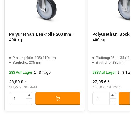
Lauffläche:
Polyurethan, gespritzt
Shorehärte:
ca. 95 Shore A
Rollwiderstand:
4.5
Polyurethan-Lenkrolle 200 mm -
Polyurethan-Bockr
Verschleißfest:
4
400 kg
400 kg
Dämpfung:
3
Plattengröße: 135x110 mm
Plattengröße: 135x1
Temperatur:
- 20 / + 80 °C
Bauhöhe: 235 mm
Bauhöhe: 235 mm
283 Auf Lager
1 - 3 Tage
283 Auf Lager
1 - 3 Ta
Passend für:
Glatte bis leicht unebene Böden
28,80 €
*
27,05 €
*
*
34,27 €
*
32,19 €
Inkl. MwSt.
Inkl. MwSt.