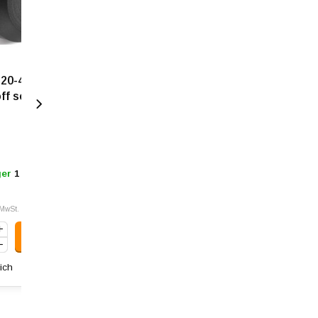
 20-42x12 -
ff schwarz
ger
1 - 3 Tage
 MwSt.
ich
Art: 990.1050