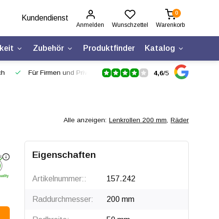
0
Kundendienst
Anmelden
Wunschzettel
Warenkorb
keit
Zubehör
Produktfinder
Katalog
ch
Für Firmen und Privatpersonen
4,6
/
5
Alle anzeigen:
Lenkrollen 200 mm
,
Räder
Eigenschaften
Artikelnummer::
157.242
Raddurchmesser:
200 mm