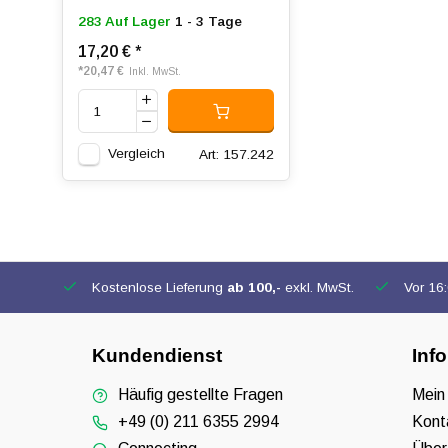
283 Auf Lager
1 - 3 Tage
17,20 €
*
*
20,47 €
Inkl. MwSt.
Vergleich
Art: 157.242
Kostenlose Lieferung
ab 100,-
exkl. MwSt.
Vor 16:0
Kundendienst
Inf
Häufig gestellte Fragen
Mein
+49 (0) 211 6355 2994
Kont