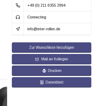
Verschleißfest:
+49 (0) 211 6355 2994
Dämpfung:
Connecting
Temperatur:
- 20 / + 80 °C
info@inter-rollen.de
Passend für:
Glatte bis leicht
unebene Böden
Zur Wunschliste hinzufügen
Mail an Kollegen
Drucken
Datenblatt