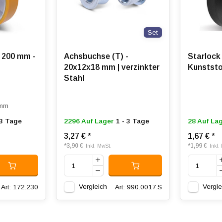
Set
 200 mm -
Achsbuchse (T) -
Starlock
20x12x18 mm | verzinkter
Kunststo
Stahl
 mm
 3 Tage
2296 Auf Lager
1 - 3 Tage
28 Auf La
3,27 €
*
1,67 €
*
*
3,90 €
*
1,99 €
Inkl. MwSt.
Inkl.
Vergleich
Vergle
Art: 172.230
Art: 990.0017.S