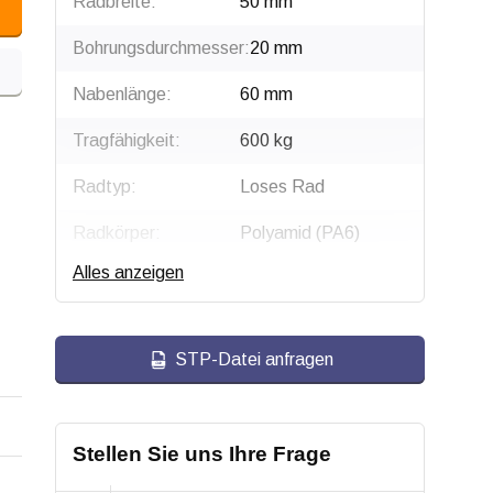
Radbreite:
50 mm
Bohrungsdurchmesser:
20 mm
Nabenlänge:
60 mm
Tragfähigkeit:
600 kg
Radtyp:
Loses Rad
Radkörper:
Polyamid (PA6)
Alles anzeigen
Radlagerung:
Beidseitig
Kugelgelagert
Lauffläche:
Polyurethan,
STP-Datei anfragen
gespritzt
Shorehärte:
ca. 95 Shore A
Stellen Sie uns Ihre Frage
Rollwiderstand: