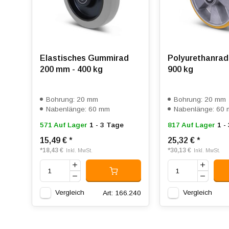
Elastisches Gummirad
Polyurethanrad
200 mm - 400 kg
900 kg
Bohrung: 20 mm
Bohrung: 20 mm
Nabenlänge: 60 mm
Nabenlänge: 60
571 Auf Lager
1 - 3 Tage
817 Auf Lager
1 -
15,49 €
*
25,32 €
*
*
18,43 €
*
30,13 €
Inkl. MwSt.
Inkl. MwSt.
Vergleich
Vergleich
Art: 166.240