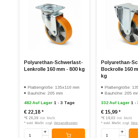
Polyurethan-Schwerlast-
Polyurethan-Sc
Lenkrolle 160 mm - 800 kg
Bockrolle 160 m
kg
Plattengröße: 135x110 mm
Plattengröße: 1
Bauhöhe: 205 mm
Bauhöhe: 205 m
482 Auf Lager
1 - 3 Tage
332 Auf Lager
1 -
€ 22,18
*
€ 15,99
*
*
€ 26,39
*
€ 19,03
Inkl. MwSt.
Inkl. MwSt.
* exkl. MwSt. zzgl.
Versandkosten
* exkl. MwSt. zzgl.
Ver