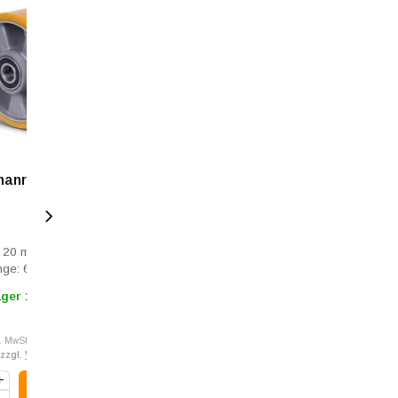
unebene Böden
hanrad 160 mm -
: 20 mm
nge: 60 mm
ager
1 - 3 Tage
l. MwSt.
 zzgl.
Versandkosten