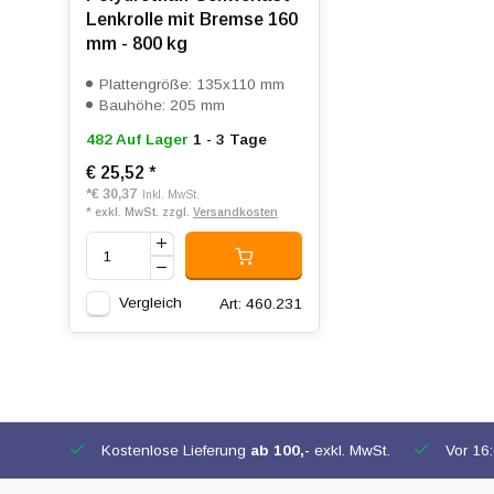
Lenkrolle mit Bremse 160
mm - 800 kg
Plattengröße: 135x110 mm
Bauhöhe: 205 mm
482 Auf Lager
1 - 3 Tage
€ 25,52
*
*
€ 30,37
Inkl. MwSt.
* exkl. MwSt. zzgl.
Versandkosten
Vergleich
Art: 460.231
Kostenlose Lieferung
ab 100,-
exkl. MwSt.
Vor 16:0