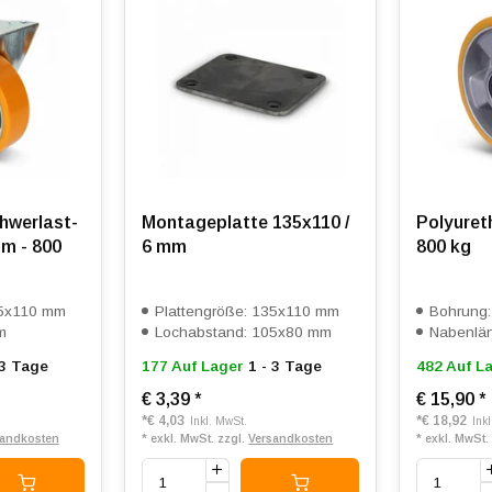
hwerlast-
Montageplatte 135x110 /
Polyuret
m - 800
6 mm
800 kg
35x110 mm
Plattengröße: 135x110 mm
Bohrung
m
Lochabstand: 105x80 mm
Nabenlä
 3 Tage
177 Auf Lager
1 - 3 Tage
482 Auf L
€ 3,39
*
€ 15,90
*
*
€ 4,03
*
€ 18,92
Inkl. MwSt.
Ink
sandkosten
* exkl. MwSt. zzgl.
Versandkosten
* exkl. MwSt.