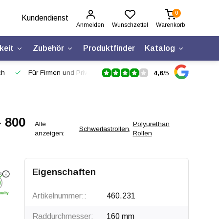
0
Kundendienst
Anmelden
Wunschzettel
Warenkorb
keit
Zubehör
Produktfinder
Katalog
ch
Für Firmen und Privatpersonen
4,6
/
5
- 800
Alle
Polyurethan
Schwerlastrollen
,
anzeigen:
Rollen
Klicken zum Drehen
Eigenschaften
Artikelnummer::
460.231
Raddurchmesser:
160 mm