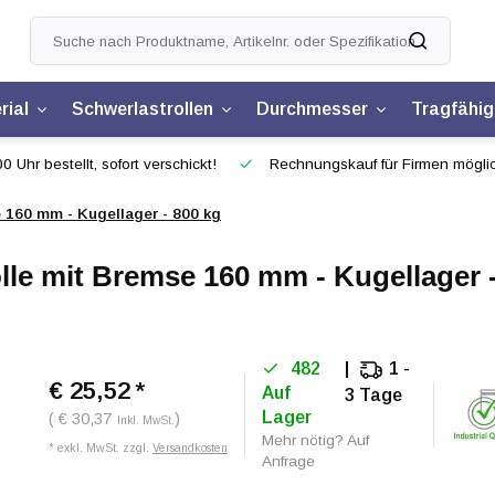
rial
Schwerlastrollen
Durchmesser
Tragfähig
0 Uhr bestellt, sofort verschickt!
Rechnungskauf für Firmen mögli
 160 mm - Kugellager - 800 kg
le mit Bremse 160 mm - Kugellager 
482
1 -
€ 25,52
*
Auf
3 Tage
Lager
( € 30,37
)
Inkl. MwSt.
Mehr nötig? Auf
* exkl. MwSt. zzgl.
Versandkosten
Anfrage