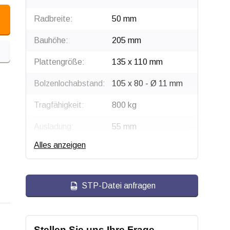
Radbreite:
50 mm
Bauhöhe:
205 mm
Plattengröße:
135 x 110 mm
Bolzenlochabstand:
105 x 80 - Ø 11 mm
Tragfähigkeit:
800 kg
Ausladung:
55 mm
Alles anzeigen
Radtyp:
Lenkrolle mit Bremse
Befestigungstyp:
Platte
STP-Datei anfragen
Gabel:
Stahl, verzinkt
Bremse:
Sperrt Rad und
Schwenkkopf
Stellen Sie uns Ihre Frage