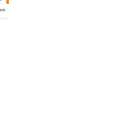
ich
Art: 172.226