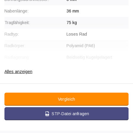
Nabenlänge:
36 mm
Tragfähigkeit:
75 kg
Radtyp:
Loses Rad
Radkörper:
Polyamid (PA6)
Radlagerung:
Beidseitig Kugelgelagert
Lauffläche:
Weiches Gummi
Alles anzeigen
Shorehärte:
75 Shore A
Rollwiderstand:
Vergleich
Verschleißfest:
STP-Datei anfragen
Dämpfung:
Temperatur:
- 20 / + 80 °C