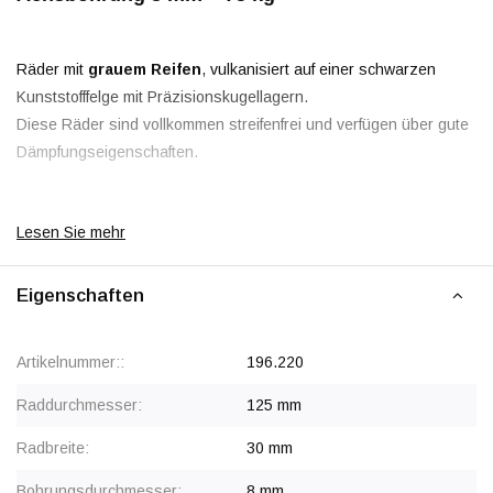
Räder mit
grauem Reifen
, vulkanisiert auf einer schwarzen
Kunststofffelge mit Präzisionskugellagern.
Diese Räder sind vollkommen streifenfrei und verfügen über gute
Dämpfungseigenschaften.
Lesen Sie mehr
Rabatt ab 20 Stück
, siehe Staffelpreise oder kontaktieren Sie
uns für ein Angebot.
Eigenschaften
Artikelnummer::
196.220
Raddurchmesser:
125 mm
Radbreite:
30 mm
Bohrungsdurchmesser:
8 mm