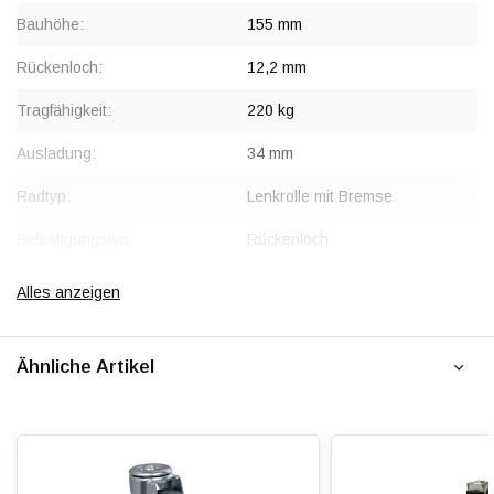
Bauhöhe:
155 mm
Rückenloch:
12,2 mm
Tragfähigkeit:
220 kg
Ausladung:
34 mm
Radtyp:
Lenkrolle mit Bremse
Befestigungstyp:
Rückenloch
Gabel:
Stahl, verzinkt
Alles anzeigen
Bremse:
Sperrt Rad und Schwenkkopf
gleichzeitig
Ähnliche Artikel
Radkörper:
Polyamid (PA6)
Radlagerung:
Zentrales Kugellager mit
Radabdeckungen