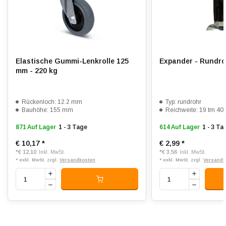
Lauffläche:
Elastischer Gummi, vulkanisiert
Shorehärte:
ca. 75 Shore A
Rollwiderstand:
4
Verschleißfest:
4
Elastische Gummi-Lenkrolle 125
Expander - Rundro
mm - 220 kg
Dämpfung:
5
Temperatur:
- 20 / + 60 °C
Rückenloch: 12.2 mm
Typ: rundrohr
Bauhöhe: 155 mm
Reichweite: 19 tm 4
Passend für:
Glatte bis unebene Böden
871 Auf Lager
1 - 3 Tage
614 Auf Lager
1 - 3 Ta
€ 10,17
*
€ 2,99
*
*
€ 12,10
*
€ 3,56
Inkl. MwSt.
Inkl. MwSt.
* exkl. MwSt. zzgl.
Versandkosten
* exkl. MwSt. zzgl.
Versandk