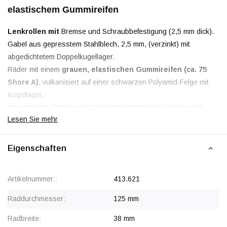
elastischem Gummireifen
Lenkrollen mit
Bremse und Schraubbefestigung (2,5 mm dick).
Gabel aus gepresstem Stahlblech, 2,5 mm, (verzinkt) mit
abgedichtetem Doppelkugellager.
Räder mit einem
grauen, elastischen Gummireifen (ca. 75
Shore A)
, vulkanisiert auf einer schwarzen Polyamid-Felge mit
Kugellager.
Non-Marking: Der graue Reifen hinterlässt keine Spuren und
Lesen Sie mehr
weist einen
sehr geringen Rollwiderstand
auf.
Eigenschaften
Rabatt ab 50 Stück
, siehe Staffelpreise oder kontaktieren Sie
uns für ein Angebot.
Ab 100 Stück Preis auf Anfrage.
Artikelnummer::
413.621
Raddurchmesser:
125 mm
Radbreite:
38 mm