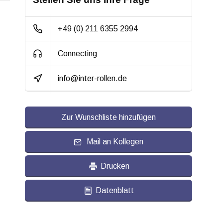
gleichzeitig
Radkörper:
Kunststoff
+49 (0) 211 6355 2994
Radlagerung:
Gleitlager
Connecting
Lauffläche:
Thermoplastischer
info@inter-rollen.de
Gummi, gespritzt
Shorehärte:
ca. 88 Shore A
Zur Wunschliste hinzufügen
Rollwiderstand:
3
Verschleißfest:
Mail an Kollegen
3
Dämpfung:
3
Drucken
Temperatur:
- 20 / + 60 °C
Datenblatt
Passend für:
Glatte bis leicht
unebene Böden