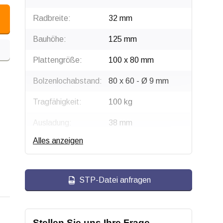
Radbreite:
32 mm
Bauhöhe:
125 mm
Plattengröße:
100 x 80 mm
Bolzenlochabstand:
80 x 60 - Ø 9 mm
Tragfähigkeit:
100 kg
Ausladung:
38 mm
Alles anzeigen
Radtyp:
Lenkrolle mit Bremse
Befestigungstyp:
Platte
STP-Datei anfragen
Gabel:
Edelstahl AISI 304
Bremse:
Sperrt Rad und
Schwenkkopf
Stellen Sie uns Ihre Frage