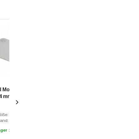
l Montageplatte
 4 mm
röße: 105x80 mm
tand: 80x60 mm
ager
1 - 3 Tage