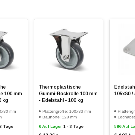
che
Thermoplastische
Edelstah
le 100 mm
Gummi-Bockrolle 100 mm
105x80 /
0 kg
- Edelstahl - 100 kg
00x80 mm
Plattengröße: 100x83 mm
Platteng
m
Bauhöhe: 128 mm
Lochabs
 3 Tage
6 Auf Lager
1 - 3 Tage
586 Auf L