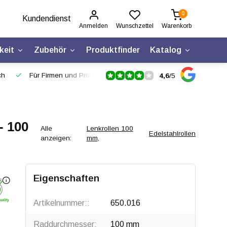
0
Kundendienst
Anmelden
Wunschzettel
Warenkorb
keit
Zubehör
Produktfinder
Katalog
ch
Für Firmen und Privatpersonen
4,6
/
5
- 100
Alle
Lenkrollen 100
Edelstahlrollen
anzeigen:
mm
,
Eigenschaften
Artikelnummer::
650.016
Raddurchmesser:
100 mm