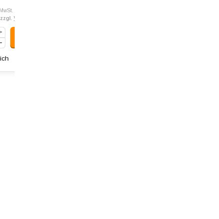
 MwSt.
 zzgl.
Versandkosten
ich
Art: 998.305