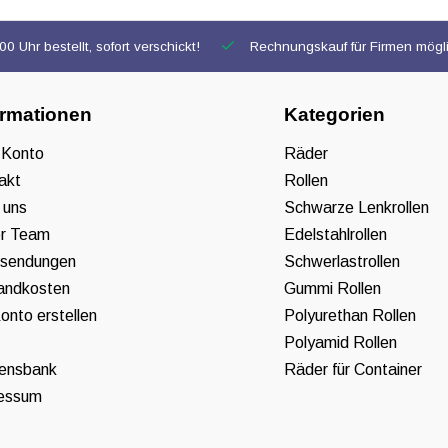
0 Uhr bestellt, sofort verschickt!
Rechnungskauf für Firmen mögl
ormationen
Kategorien
 Konto
Räder
akt
Rollen
 uns
Schwarze Lenkrollen
r Team
Edelstahlrollen
sendungen
Schwerlastrollen
andkosten
Gummi Rollen
onto erstellen
Polyurethan Rollen
Polyamid Rollen
ensbank
Räder für Container
essum