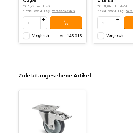
€ 3,98
*
€ 15,93
*
*
€ 4,74
*
€ 18,96
Inkl. MwSt.
Inkl. MwSt.
* exkl. MwSt. zzgl.
Versandkosten
* exkl. MwSt. zzgl.
Ver
Vergleich
Vergleich
Art: 145.015
Zuletzt angesehene Artikel