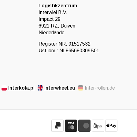
Logistikzentrum
Interwiel B.V.
Impact 29
6921 RZ, Duiven
Niederlande
Register NR: 91517532
Ust idnr.: NL865680309B01
Interkola.pl
Interwheel.eu
Inter-rollen.de