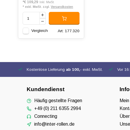
*
€ 109,29
Inkl. MwSt.
* exkl. MwSt. zzgl.
Versandkosten
Vergleich
Art: 177.320
Kostenlose Lieferung
ab 100,-
exkl. MwSt.
Vor 16:0
Kundendienst
Inf
Häufig gestellte Fragen
Mein
+49 (0) 211 6355 2994
Kont
Connecting
Über
info@inter-rollen.de
Unse