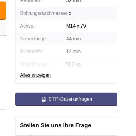
Radbreite:
32 mm
Bohrungsdurchmesser:
x
Achse:
M14 x 79
Nabenlänge:
44 mm
Rillentiefe:
12 mm
Tragfähigkeit:
500 kg
Alles anzeigen
Radtyp:
Laufrolle
Material:
Stahl, verzinkt
STP-Datei anfragen
Typ der Rille:
V-Nut
Stellen Sie uns Ihre Frage