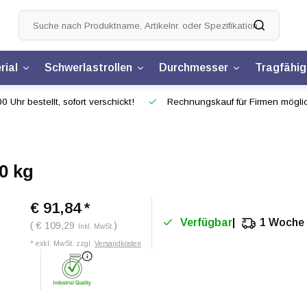
rial
Schwerlastrollen
Durchmesser
Tragfähig
0 Uhr bestellt, sofort verschickt!
Rechnungskauf für Firmen mögli
0 kg
€ 91,84
*
Verfügbar
1 Woche
( € 109,29
)
Inkl. MwSt.
* exkl. MwSt. zzgl.
Versandkosten