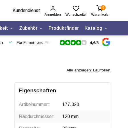
0
Kundendienst
Anmelden
Wunschzettel
Warenkorb
keit
Zubehör
Produktfinder
Katalog
ch
Für Firmen und Privatpersonen
4,6
/
5
Alle anzeigen:
Laufrollen
Eigenschaften
Artikelnummer::
177.320
Raddurchmesser:
120 mm