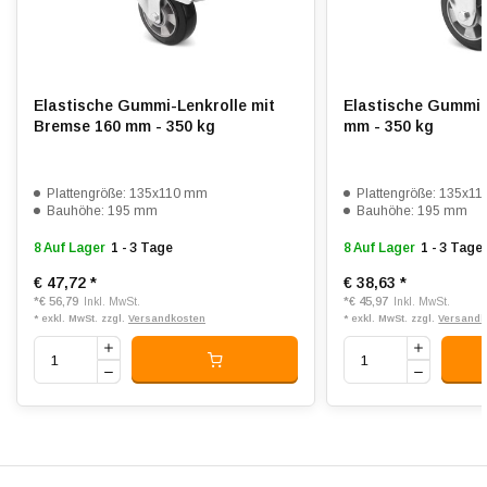
Rollwiderstand:
4
Verschleißfest:
4
Dämpfung:
5
Elastische Gummi-Lenkrolle mit
Elastische Gummi-
Bremse 160 mm - 350 kg
mm - 350 kg
Temperatur:
- 20 / + 60 °C
Passend für:
Glatte bis unebene Böden
Plattengröße: 135x110 mm
Plattengröße: 135x1
Bauhöhe: 195 mm
Bauhöhe: 195 mm
8 Auf Lager
1 - 3 Tage
8 Auf Lager
1 - 3 Tage
€ 47,72
*
€ 38,63
*
*
€ 56,79
*
€ 45,97
Inkl. MwSt.
Inkl. MwSt.
* exkl. MwSt. zzgl.
Versandkosten
* exkl. MwSt. zzgl.
Versandk