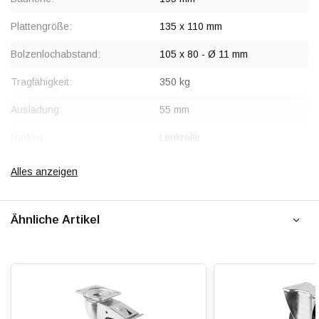
Plattengröße:
135 x 110 mm
Bolzenlochabstand:
105 x 80 - Ø 11 mm
Tragfähigkeit:
350 kg
Ausladung:
55 mm
Radtyp:
Lenkrolle
Befestigungstyp:
Platte
Alles anzeigen
Gabel:
Stahl, verzinkt
Ähnliche Artikel
Radkörper:
Aluminium
Radlagerung:
Beidseitig Kugelgelagert
Lauffläche:
Elastischer Gummi, vulkanisiert
Shorehärte:
ca. 68 Shore A