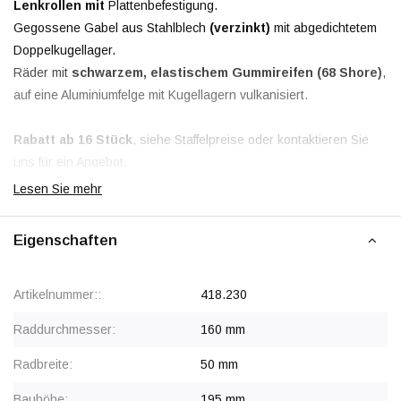
Lenkrollen mit
Plattenbefestigung.
Gegossene Gabel aus Stahlblech
(verzinkt)
mit abgedichtetem
Doppelkugellager.
Räder mit
schwarzem, elastischem Gummireifen (68 Shore)
,
auf eine Aluminiumfelge mit Kugellagern vulkanisiert.
Rabatt ab 16 Stück
, siehe Staffelpreise oder kontaktieren Sie
uns für ein Angebot.
Ab 32 Stück Preis auf Anfrage.
Lesen Sie mehr
Eigenschaften
Artikelnummer::
418.230
Raddurchmesser:
160 mm
Radbreite:
50 mm
Bauhöhe:
195 mm