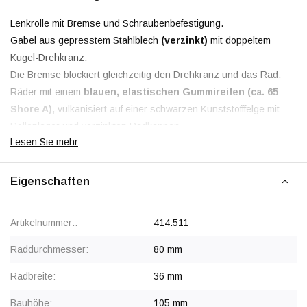
Lenkrolle mit Bremse und Schraubenbefestigung.
Gabel aus gepresstem Stahlblech
(verzinkt)
mit doppeltem
Kugel-Drehkranz.
Die Bremse blockiert gleichzeitig den Drehkranz und das Rad.
Räder mit einem
blauen, elastischen Gummireifen (ca. 65
Shore A)
, vulkanisiert auf einer schwarzen Kunststofffelge mit
Rollenlager und verzinkten Radkappen.
Lesen Sie mehr
Eigenschaften
Rabatt ab 50 Stück
, siehe Staffelpreise oder kontaktieren Sie
uns für ein Angebot.
Artikelnummer::
414.511
Raddurchmesser:
80 mm
Radbreite:
36 mm
Bauhöhe:
105 mm