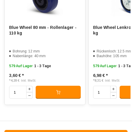
Rollwiderstand:
4
Verschleißfest:
4
Blue Wheel 80 mm - Rollenlager -
Blue Wheel Lenkrol
Dämpfung:
5
110 kg
kg
Temperatur:
- 20 / + 60 °C
Bohrung: 12 mm
Rückenloch: 12.5 m
Passend für:
Glatte bis unebene Böden
Nabenlänge: 40 mm
Bauhöhe: 105 mm
579 Auf Lager
1 - 3 Tage
579 Auf Lager
1 - 3 Ta
3,60 €
*
6,98 €
*
*
4,28 €
*
8,31 €
Inkl. MwSt.
Inkl. MwSt.