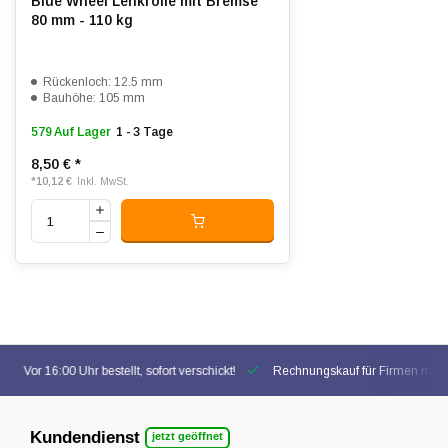
Blue Wheel Lenkrolle mit Bremse
80 mm - 110 kg
Rückenloch: 12.5 mm
Bauhöhe: 105 mm
579 Auf Lager
1 - 3 Tage
8,50 €
*
*
10,12 €
Inkl. MwSt.
Vor 16:00 Uhr bestellt, sofort verschickt!
Rechnungskauf für Firmen mögl
Kundendienst
jetzt geöffnet