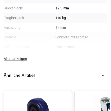
Rückenloch:
12.5 mm
Tragfähigkeit:
110 kg
Ausladung:
34 mm
Radtyp:
Lenkrolle mit Bremse
Befestigungstyp:
Rückenloch
Gabel:
Stahl, verzinkt
Alles anzeigen
Bremse:
Sperrt Rad und Schwenkkopf
gleichzeitig
Ähnliche Artikel
Radkörper:
Polyamid (PA6)
Radlagerung:
Rollenlager
Lauffläche:
Elastischer Gummi, vulkanisiert
Shorehärte:
ca. 65 Shore A