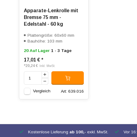
Apparate-Lenkrolle mit
Bremse 75 mm -
Edelstahl - 60 kg
Plattengröße: 60x60 mm
Bauhöhe: 103 mm
20 Auf Lager
1 - 3 Tage
17,01 €
*
*
20,24 €
Inkl. MwSt.
Vergleich
Art: 639.016
Kostenlose Lieferung
ab 100,-
exkl. MwSt.
Vor 16:0