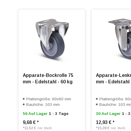
Apparate-Bockrolle 75
Apparate-Lenkr
mm - Edelstahl - 60 kg
mm - Edelstahl 
Plattengröße: 60x60 mm
Plattengröße: 6
Bauhöhe: 103 mm
Bauhöhe: 103 m
56 Auf Lager
1 - 3 Tage
30 Auf Lager
1 - 
9,68 €
*
12,93 €
*
*
11,52 €
*
15,39 €
Inkl. MwSt.
Inkl. MwSt.