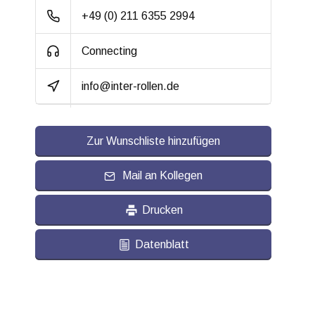
Radkörper:
Kunststoff
+49 (0) 211 6355 2994
Radlagerung:
Gleitlager
Connecting
Lauffläche:
Thermoplastischer
info@inter-rollen.de
Gummi, gespritzt
Shorehärte:
ca. 88 shore A
Zur Wunschliste hinzufügen
Rollwiderstand:
3
Verschleißfest:
Mail an Kollegen
3
Dämpfung:
3
Drucken
Temperatur:
- 20 / + 60 °C
Datenblatt
Passend für:
Glatte bis unebene
Böden