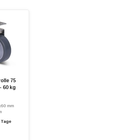
olle 75
- 60 kg
0x60 mm
m
3 Tage