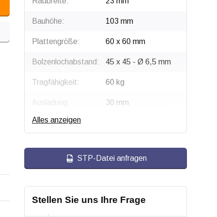
Radbreite:
23 mm
Bauhöhe:
103 mm
Plattengröße:
60 x 60 mm
Bolzenlochabstand:
45 x 45 - Ø 6,5 mm
Tragfähigkeit:
60 kg
Ausladung:
30 mm
Alles anzeigen
Radtyp:
Lenkrolle mit Bremse
Befestigungstyp:
Platte
STP-Datei anfragen
Gabel:
Edelstahl AISI 304
Bremse:
Sperrt Rad und
Schwenkkopf
Stellen Sie uns Ihre Frage
gleichzeitig