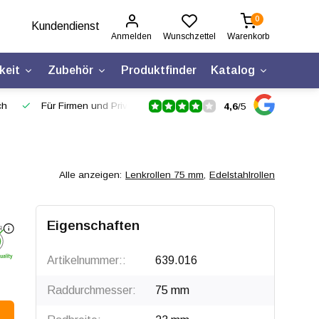
0
Kundendienst
Anmelden
Wunschzettel
Warenkorb
keit
Zubehör
Produktfinder
Katalog
ch
Für Firmen und Privatpersonen
4,6
/
5
Alle anzeigen:
Lenkrollen 75 mm
,
Edelstahlrollen
Eigenschaften
Artikelnummer::
639.016
Raddurchmesser:
75 mm