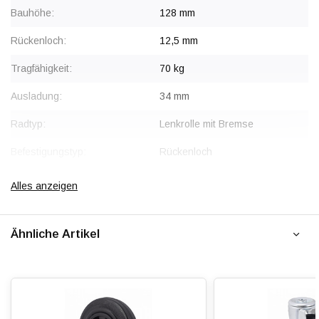
Bauhöhe:
128 mm
Rückenloch:
12,5 mm
Tragfähigkeit:
70 kg
Ausladung:
34 mm
Radtyp:
Lenkrolle mit Bremse
Befestigungstyp:
Rückenloch
Gabel:
Stahl, verzinkt
Alles anzeigen
Bremse:
Sperrt Rad und Schwenkkopf
gleichzeitig
Ähnliche Artikel
Radkörper:
Polypropylen (PP)
Radlagerung:
Rollenlager
Lauffläche:
Vollgummi, gepresst