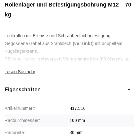
Rollenlager und Befestigungsbohrung M12 – 70
kg
Lenkrollen mit Bremse und Schraubenlochbefestigung.
Gegossene Gabel aus Stahlblech
(verzinkt)
mit doppeltem
Kugellagerkranz.
Räder mit einem
schwarzen Vollgummireifen (88 Shore)
, auf
eine schwarze Kunststofffelge (PP) gepresst, mit
Rollenlager
.
Lesen Sie mehr
Diese Lenkrollen mit schwarzem Gummireifen können auf hellen
Böden Streifen hinterlassen.
Eigenschaften
Artikelnummer::
417.516
Raddurchmesser:
100 mm
Radbreite:
30 mm