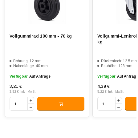
Shorehärte:
ca. 88 Shore A
Rollwiderstand:
2.5
Verschleißfest:
3
Vollgummirad 100 mm - 70 kg
Vollgummi-Lenkrol
Dämpfung:
4
kg
Temperatur:
- 20 / + 60 °C
Bohrung: 12 mm
Rückenloch: 12.5 m
Passend für:
Glatte bis unebene Böden
Nabenlänge: 40 mm
Bauhöhe: 128 mm
Verfügbar
Auf Anfrage
Verfügbar
Auf Anfrag
3,21 €
4,39 €
3,82 €
5,22 €
Inkl. MwSt.
Inkl. MwSt.