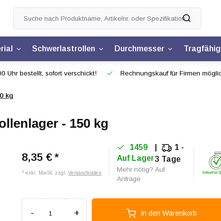
rial
Schwerlastrollen
Durchmesser
Tragfähig
0 Uhr bestellt, sofort verschickt!
Rechnungskauf für Firmen mögli
0 kg
llenlager - 150 kg
1459
1 -
8,35 €
*
Auf Lager
3 Tage
Mehr nötig? Auf
* exkl. MwSt. zzgl.
Versandkosten
Anfrage
-
+
In den Warenkorb