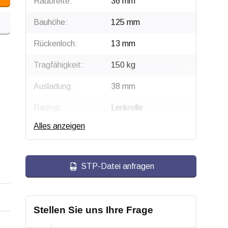
Radbreite:
36 mm
Bauhöhe:
125 mm
Rückenloch:
13 mm
Tragfähigkeit:
150 kg
Ausladung:
38 mm
Radtyp:
Lenkrolle
Alles anzeigen
Befestigungstyp:
Rückenloch
Gabel:
Verzinkter Stahl mit
schwarzer
STP-Datei anfragen
Beschichtung
Radkörper:
Polyamid (PA6)
Stellen Sie uns Ihre Frage
Radlagerung:
Rollenlager