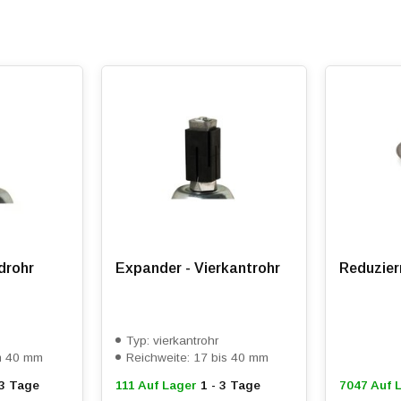
zen Beschichtung geschützt und somit wetterfest, während die ob
t.
ieren Sie uns für ein Angebot.
drohr
Expander - Vierkantrohr
Reduzierr
Typ: vierkantrohr
tm 40 mm
Reichweite: 17 bis 40 mm
 3 Tage
111 Auf Lager
1 - 3 Tage
7047 Auf 