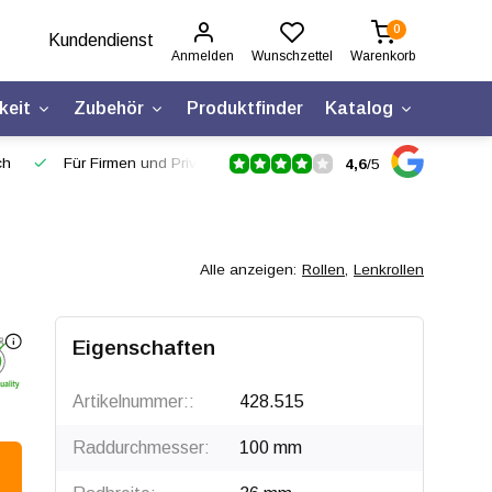
0
Kundendienst
Anmelden
Wunschzettel
Warenkorb
keit
Zubehör
Produktfinder
Katalog
ch
Für Firmen und Privatpersonen
4,6
/
5
Alle anzeigen:
Rollen
,
Lenkrollen
Eigenschaften
Artikelnummer::
428.515
Raddurchmesser:
100 mm