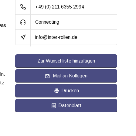
Lauffläche:
Elastischer Gummi,
+49 (0) 211 6355 2994
vulkanisiert
Connecting
Shorehärte:
ca. 65 Shore A
Das
info@inter-rollen.de
Rollwiderstand:
4
Verschleißfest:
4
Zur Wunschliste hinzufügen
Dämpfung:
5
ln.
Temperatur:
Mail an Kollegen
- 20 / + 60 °C
tz
Passend für:
Glatte bis unebene
Drucken
Böden
Datenblatt
e