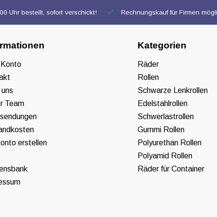
0 Uhr bestellt, sofort verschickt!
Rechnungskauf für Firmen mögl
ormationen
Kategorien
 Konto
Räder
akt
Rollen
 uns
Schwarze Lenkrollen
r Team
Edelstahlrollen
sendungen
Schwerlastrollen
andkosten
Gummi Rollen
onto erstellen
Polyurethan Rollen
Polyamid Rollen
ensbank
Räder für Container
essum