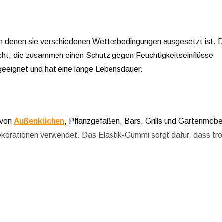
, in denen sie verschiedenen Wetterbedingungen ausgesetzt ist. 
cht, die zusammen einen Schutz gegen Feuchtigkeitseinflüsse
 geeignet und hat eine lange Lebensdauer.
 von
Außenküchen
, Pflanzgefäßen, Bars, Grills und Gartenmöbe
ekorationen verwendet. Das Elastik-Gummi sorgt dafür, dass tro
nd hinterlässt keine Schlieren, im Gegensatz zu vielen anderen
alten. Dieses Produkt steht für langfristige Zuverlässigkeit. Di