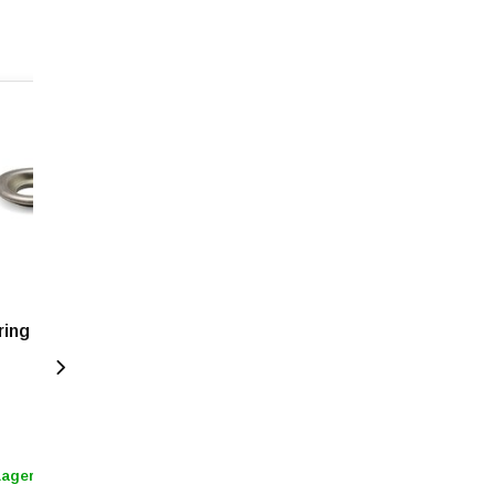
ere
ing 12 / 10
Lager
1 - 3 Tage