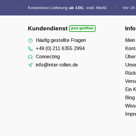
Kostenlose Lieferung
ab 100,-
exkl. MwSt.
Vor 16:0
Kundendienst
Inf
jetzt geöffnet
Häufig gestellte Fragen
Mein
+49 (0) 211 6355 2994
Kont
Connecting
Über
info@inter-rollen.de
Unse
Rück
Vers
Ein K
Blog
Wiss
Impr