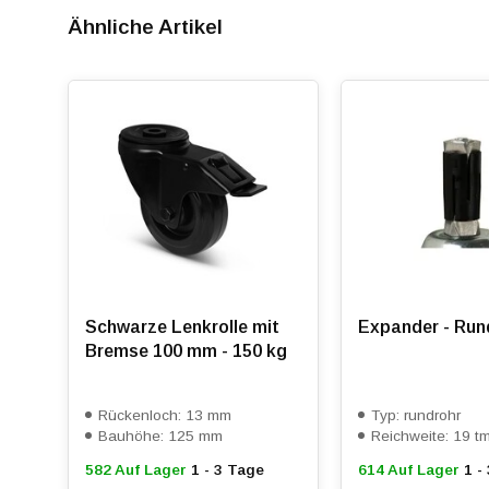
Stahlteile sind mit einer Zinkschicht und einer schwar
Ähnliche Artikel
Platte während des Gebrauchs stabil und spielfrei bleib
Rabatt ab 50 Stück
, siehe Staffelpreise oder kontakt
Ab 100 Stück Preis auf Anfrage.
Schwarze Lenkrolle mit
Expander - Run
Bremse 100 mm - 150 kg
Rückenloch: 13 mm
Typ: rundrohr
Bauhöhe: 125 mm
Reichweite: 19 
582 Auf Lager
1 - 3 Tage
614 Auf Lager
1 -