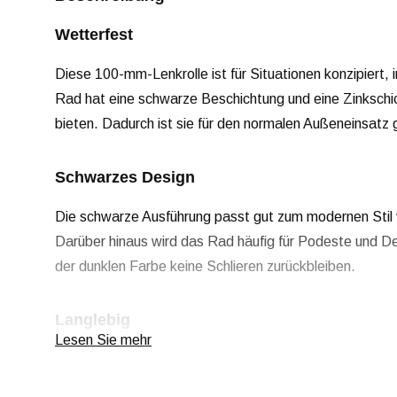
Wetterfest
Diese 100-mm-Lenkrolle ist für Situationen konzipiert
Rad hat eine schwarze Beschichtung und eine Zinkschi
bieten. Dadurch ist sie für den normalen Außeneinsatz
Schwarzes Design
Die schwarze Ausführung passt gut zum modernen Stil
Darüber hinaus wird das Rad häufig für Podeste und D
der dunklen Farbe keine Schlieren zurückbleiben.
Langlebig
Lesen Sie mehr
Der elastische Gummireifen ist frei von Schadstoffen u
schwarzen Vollgummirädern, die giftige Substanzen enth