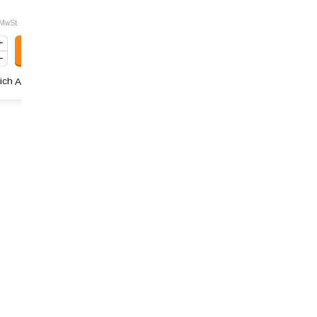
 MwSt.
ich
Art: 990.12/10.SX