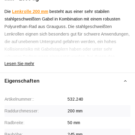
Die
Lenkrolle 200 mm
besteht aus einer sehr stabilen
stahlgeschweißten Gabel in Kombination mit einem robusten
Polyurethan-Rad aus Grauguss. Die stahlgeschweißten
Lenkrollen eignen sich besonders gut für schwere Anwendungen,
die auf unebenem Untergrund gefahren werden, ein hohes
Kollisionsrisiko mit Gabelstaplern haben oder unter sehr
robusten Bedingungen eingesetzt werden, bei denen das
Lesen Sie mehr
Ausfallrisiko gleich Null sein muss.
Eigenschaften
Die stahlgeschweißte Drehgabel besteht aus einer 8 mm starken
Montageplatte, unter der ein Axialschwenklager in Kombination
mit einem Kegelrollenlager als Drehkranz fungiert. Die Unterseite
Artikelnummer::
532.240
der Drehverbindung ist dreifach mit der Montageplatte
verschraubt und mit einem Schweißpunkt sicher befestigt. Der
Raddurchmesser:
200 mm
Drehkranz ist für die gesamte Lebensdauer abgedeckt und
Radbreite:
50 mm
geschmiert, kann aber bei Bedarf nachgeschmiert werden. Da die
Schwenkbeine mit dem Drehkranz verschweißt sind, ist die
Bauhöhe:
245 mm