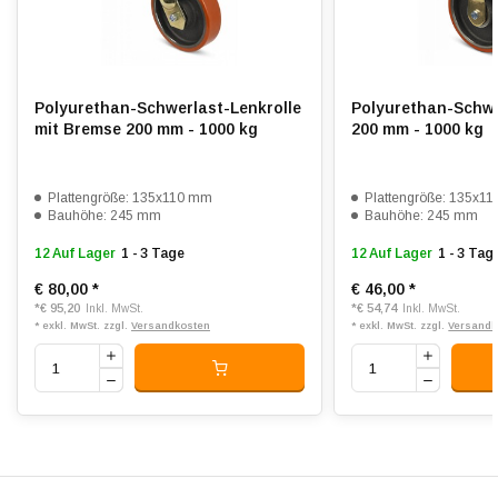
Rollwiderstand:
4
Verschleißfest:
4.5
Dämpfung:
3.5
Polyurethan-Schwerlast-Lenkrolle
Polyurethan-Schwe
mit Bremse 200 mm - 1000 kg
200 mm - 1000 kg
Temperatur:
- 20 / + 80 °C
Passend für:
Glatte bis leicht unebene Böden
Plattengröße: 135x110 mm
Plattengröße: 135x1
Bauhöhe: 245 mm
Bauhöhe: 245 mm
12 Auf Lager
1 - 3 Tage
12 Auf Lager
1 - 3 Tag
€ 80,00
*
€ 46,00
*
*
€ 95,20
*
€ 54,74
Inkl. MwSt.
Inkl. MwSt.
* exkl. MwSt. zzgl.
Versandkosten
* exkl. MwSt. zzgl.
Versandk