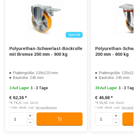
Shorehärte:
ca. 92 Shore A
Rollwiderstand:
4
Verschleißfest:
4.5
Special
Dämpfung:
3.5
Temperatur:
- 20 / + 80 °C
Polyurethan-Schwerlast-Bockrolle
Polyurethan-Schwe
mit Bremse 200 mm - 900 kg
200 mm - 800 kg
Passend für:
Glatte bis leicht unebene Böden
Plattengröße: 139x120 mm
Plattengröße: 135x1
Bauhöhe: 245 mm
Bauhöhe: 245 mm
3 Auf Lager
1 - 3 Tage
39 Auf Lager
1 - 3 Tag
€ 62,36
*
€ 46,68
*
*
€ 74,21
*
€ 55,55
Inkl. MwSt.
Inkl. MwSt.
* exkl. MwSt. zzgl.
Versandkosten
* exkl. MwSt. zzgl.
Versandk