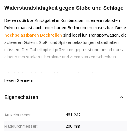
Widerstandsfähigkeit gegen Stöße und Schläge
Die
verstärkte
Knickgabel in Kombination mit einem robusten
Polyurethan ist auch unter harten Bedingungen einsetzbar. Diese
hochbelastbaren Bockrollen
sind ideal für Transportwagen, die
schweren Gütern, Stoß- und Spitzenbelastungen standhalten
müssen. Der Gabelkopf ist präzisionsgepresst und besteht aus
einer 5 mm starken Oberplatte und 4 mm starken Schenkeln.
Abriebfestigkeit und lange Lebensdauer
Lesen Sie mehr
Der Polyurethangurt ist unempfindlich gegenüber rauen
Betonböden mit Stahlspänen, Staub, Öl und anderen
Eigenschaften
Verunreinigungen. Diese Eigenschaft ist auf die Härte und
Elastizität des Polyurethans zurückzuführen, das bei Kontakt mit
Artikelnummer::
461.242
rauen Oberflächen nur minimalen Verschleiß verursacht.
Raddurchmesser:
200 mm