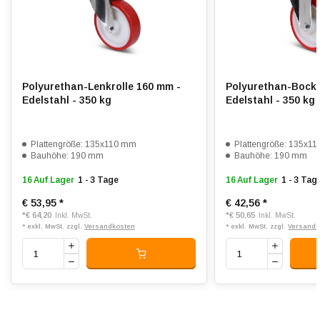
Lauffläche:
Polyurethan, gespritzt
Shorehärte:
ca. 95 Shore A
Rollwiderstand:
4
Polyurethan-Lenkrolle 160 mm -
Polyurethan-Bockr
Verschleißfest:
4
Edelstahl - 350 kg
Edelstahl - 350 kg
Dämpfung:
3
Plattengröße: 135x110 mm
Plattengröße: 135x1
Temperatur:
- 20 / + 80 °C
Bauhöhe: 190 mm
Bauhöhe: 190 mm
16 Auf Lager
1 - 3 Tage
16 Auf Lager
1 - 3 Tag
Passend für:
Glatte bis unebene Böden
€ 53,95
*
€ 42,56
*
*
€ 64,20
*
€ 50,65
Inkl. MwSt.
Inkl. MwSt.
* exkl. MwSt. zzgl.
Versandkosten
* exkl. MwSt. zzgl.
Versandk