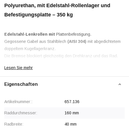
Polyurethan, mit Edelstahl-Rollenlager und
Befestigungsplatte – 350 kg
Edelstahl-Lenkrollen mit
Plattenbefestigung.
Gegossene Gabel aus Stahlblech
(AISI 304)
mit abgedichtetem
doppeltem Kugellagerkranz.
Die Bremse blockiert gleichzeitig den Drehkranz und das Rad.
Räder mit einem
roten Polyurethan-Laufring (95 Shore A)
,
Lesen Sie mehr
aufgespritzt auf eine weiße Polyamid-Felge mit einem Edelstahl-
Rollenlager.
Eigenschaften
Rabatt ab 12 Stück
, siehe Staffelpreise oder kontaktieren Sie
Artikelnummer::
657.136
uns für ein Angebot.
Raddurchmesser:
160 mm
Radbreite:
40 mm