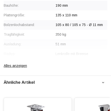
Bauhöhe:
190 mm
Plattengröße:
135 x 110 mm
Bolzenlochabstand:
105 x 80 / 105 x 75 - Ø 11 mm
Tragfähigkeit:
350 kg
Ausladung:
51 mm
Radtyp:
Lenkrolle mit Bremse
Befestigungstyp:
Platte
Alles anzeigen
Gabel:
Edelstahl AISI 304
Ähnliche Artikel
Bremse:
Sperrt Rad und Schwenkkopf
gleichzeitig
Radkörper:
Polyamid (PA6)
Radlagerung:
Edelstahl-Rollenlager