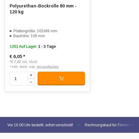
Polyurethan-Bockrolle 80 mm -
120 kg
Plattengröße: 102x86 mm
Bauhöhe: 105 mm
1251 Auf Lager
1 - 3 Tage
€ 6,05
*
*
€ 7,20
Inkl. MwSt.
* exkl. MwSt. zzgl.
Versandkosten
Vor 16:00 Uhr bestellt, sofort verschickt!
Rechnungskauf für Firmen mögl