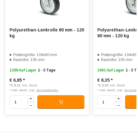
Verschleißfest:
4
Dämpfung:
3
Polyurethan-Lenkrolle 80 mm - 120
Polyurethan-Lenkr
Temperatur:
- 20 / + 80 °C
kg
80 mm - 120 kg
Passend für:
Glatte bis leicht unebene Böden
Plattengröße: 104x80 mm
Plattengröße: 104x8
Bauhöhe: 105 mm
Bauhöhe: 105 mm
1298 Auf Lager
1 - 3 Tage
1861 Auf Lager
1 - 3 
€ 6,85
*
€ 8,35
*
*
€ 8,15
*
€ 9,94
Inkl. MwSt.
Inkl. MwSt.
* exkl. MwSt. zzgl.
Versandkosten
* exkl. MwSt. zzgl.
Versandk