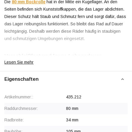
Die
80 mm Bockrolle
hat in der Mitte ein Kugellager. An den
Seiten befinden sich Kunststoffkappen, die das Lager abdichten.
Dieser Schutz hält Staub und Schmutz fern und sorgt dafür, dass
das Lager reibungslos funktioniert. So bleibt das Rad auf Dauer
leichtgängig. Deshalb werden diese Räder häufig in staubigen
und schmutzigen Umgebungen eingesetzt.
Verschleißfest und lange Lebensdauer
Lesen Sie mehr
Der Reifen ist aus Polyurethan (Polyurethan) gefertigt. Dieses
Material ist eine gute Wahl für fast alle industriellen
Eigenschaften
Anwendungen. In Gegenwart von Schmutz, Staub und
Stahlspänen bleibt die Lauffläche sauber und ist relativ
Artikelnummer::
435.212
unempfindlich gegen Schnitte und Risse. Polyurethan ist
abriebfest und dämpft Vibrationen bei kleinen Unebenheiten. Da
Raddurchmesser:
80 mm
Polyurethan die Härte von Polyamid mit der Elastizität von Gummi
Radbreite:
34 mm
verbindet, entsteht ein Rad, das stark belastet werden kann und
gute Rolleigenschaften hat.
Bauhöhe:
105 mm