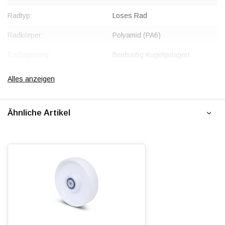
Radtyp:
Loses Rad
Radkörper:
Polyamid (PA6)
Radlagerung:
Beidseitig Kugelgelagert
(Edelstahl)
Alles anzeigen
Lauffläche:
Polyamid (PA6)
Shorehärte:
ca. 75 Shore D
Ähnliche Artikel
Rollwiderstand:
5
Verschleißfest:
5
Dämpfung:
1
Temperatur:
- 40 / + 90 °C
Passend für:
Glatte, ebene Industrieböden