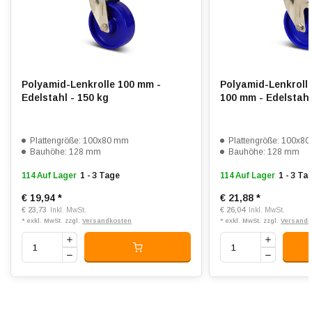
Rollwiderstand:
5
Verschleißfest:
5
Dämpfung:
1
Temperatur:
- 20 / + 80 °C
Polyamid-Lenkrolle 100 mm -
Polyamid-Lenkroll
Edelstahl - 150 kg
100 mm - Edelstahl
Passend für:
Glatte bis leicht unebene Böden
Plattengröße: 100x80 mm
Plattengröße: 100x8
Bauhöhe: 128 mm
Bauhöhe: 128 mm
114 Auf Lager
1 - 3 Tage
114 Auf Lager
1 - 3 Ta
€ 19,94
*
€ 21,88
*
€ 23,73
€ 26,04
Inkl. MwSt.
Inkl. MwSt.
* exkl. MwSt. zzgl.
Versandkosten
* exkl. MwSt. zzgl.
Versandk