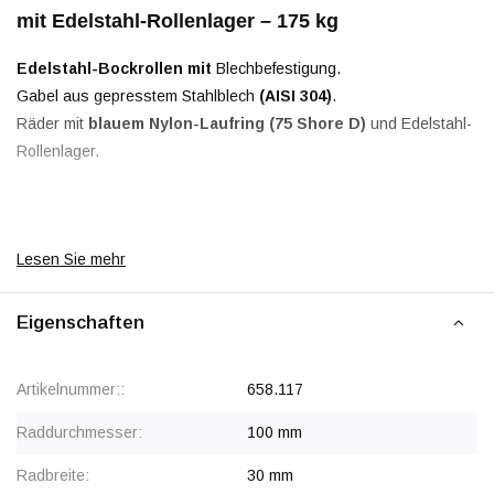
mit Edelstahl-Rollenlager – 175 kg
Edelstahl-Bockrollen mit
Blechbefestigung.
Gabel aus gepresstem Stahlblech
(AISI 304)
.
Räder mit
blauem Nylon-Laufring (75 Shore D)
und Edelstahl-
Rollenlager.
Rabatt ab 24 Stück
, siehe Staffelpreise oder kontaktieren Sie
Lesen Sie mehr
uns für ein Angebot.
Ab 50 Stück Preis auf Anfrage.
Eigenschaften
Artikelnummer::
658.117
Raddurchmesser:
100 mm
Radbreite:
30 mm