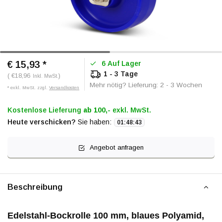
€ 15,93
*
6 Auf Lager
1 - 3 Tage
( €18,96
)
Inkl. MwSt.
Mehr nötig? Lieferung: 2 - 3 Wochen
* exkl. MwSt. zzgl.
Versandkosten
Kostenlose Lieferung
ab 100,-
exkl. MwSt.
Heute verschicken?
Sie haben:
01
:
48
:
42
Angebot anfragen
Beschreibung
Edelstahl-Bockrolle 100 mm, blaues Polyamid,