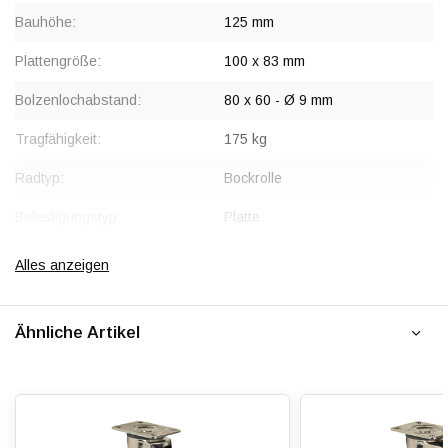
Bauhöhe:
125 mm
Plattengröße:
100 x 83 mm
Bolzenlochabstand:
80 x 60 - Ø 9 mm
Tragfähigkeit:
175 kg
Radtyp:
Bockrolle
Befestigungstyp:
Platte
Gabel:
Edelstahl AISI 304
Alles anzeigen
Radkörper:
Polyamid (PA6)
Ähnliche Artikel
Radlagerung:
Edelstahl-Rollenlager
Lauffläche:
Polyamid (PA6)
Shorehärte:
ca. 75 shore D