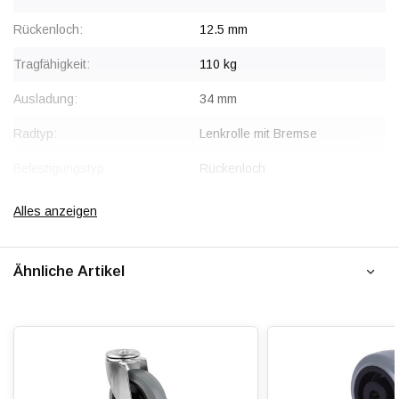
Rückenloch:
12.5 mm
Tragfähigkeit:
110 kg
Ausladung:
34 mm
Radtyp:
Lenkrolle mit Bremse
Befestigungstyp:
Rückenloch
Gabel:
Stahl, verzinkt
Alles anzeigen
Bremse:
Sperrt Rad und Schwenkkopf
gleichzeitig
Ähnliche Artikel
Radkörper:
Polyamid (PA6)
Radlagerung:
Rollenlager
Lauffläche:
Elastischer Gummi, vulkanisiert
Shorehärte:
ca. 65 Shore A