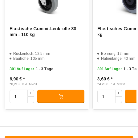
Rollwiderstand:
4
Verschleißfest:
4
Elastische Gummi-Lenkrolle 80
Elastisches Gummi
Dämpfung:
5
mm - 110 kg
kg
Temperatur:
- 20 / + 60 °C
Rückenloch: 12.5 mm
Bohrung: 12 mm
Passend für:
Glatte bis unebene Böden
Bauhöhe: 105 mm
Nabenlänge: 40 mm
301 Auf Lager
1 - 3 Tage
301 Auf Lager
1 - 3 Ta
6,90 €
*
3,60 €
*
*
8,21 €
*
4,28 €
Inkl. MwSt.
Inkl. MwSt.