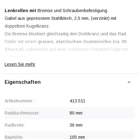
Lenkrollen mit
Bremse und Schraubenbefestigung.
Gabel aus gepresstem Stahlblech, 2,5 mm, (verzinkt) mit
doppeltem Kugelkranz.
Die Bremse blockiert gleichzeitig den Drehkranz und das Rad.
Räder mit einem
grauen, elastischen Gummireifen (ca. 65
Shore A)
, vulkanisiert auf einer schwarzen Polyamid-Felge mit
Rollenlager.
Lesen Sie mehr
Non-Marking: Der graue Reifen hinterlässt keine Spuren und
weist einen
sehr geringen Rollwiderstand
auf.
Eigenschaften
Rabatt ab 50 Stück
, siehe Staffelpreise oder kontaktieren Sie
Artikelnummer::
413.511
uns für ein Angebot.
Ab 100 Stück Preis auf Anfrage.
Raddurchmesser:
80 mm
Radbreite:
36 mm
Bauhöhe:
105 mm