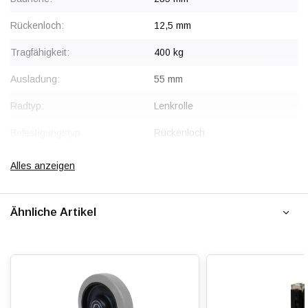
Rückenloch:
12,5 mm
Tragfähigkeit:
400 kg
Ausladung:
55 mm
Radtyp:
Lenkrolle
Befestigungstyp:
Rückenloch
Gabel:
Stahl, verzinkt
Alles anzeigen
Radkörper:
Polyamid (PA6)
Ähnliche Artikel
Radlagerung:
Beidseitig Kugelgelagert
Lauffläche:
Elastischer Gummi, vulkanisiert
Shorehärte:
ca. 65 Shore A
Rollwiderstand:
4