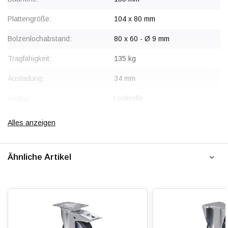
Plattengröße:
104 x 80 mm
Bolzenlochabstand:
80 x 60 - Ø 9 mm
Tragfähigkeit:
135 kg
Ausladung:
34 mm
Radtyp:
Lenkrolle
Befestigungstyp:
Platte
Alles anzeigen
Gabel:
Stahl, verzinkt
Ähnliche Artikel
Radkörper:
Polypropylen (PP)
Radlagerung:
Zentrales Kugellager mit
Radabdeckungen
Lauffläche:
Thermoplastischer Gummi,
gespritzt