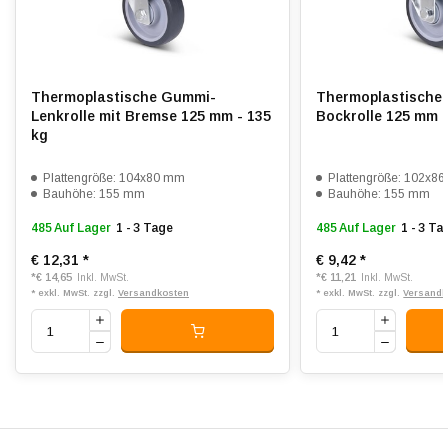
Shorehärte:
ca. 88 Shore A
Rollwiderstand:
3
Verschleißfest:
3
Thermoplastische Gummi-
Thermoplastische
Lenkrolle mit Bremse 125 mm - 135
Bockrolle 125 mm -
Dämpfung:
3
kg
Temperatur:
- 20 / + 60 °C
Plattengröße: 104x80 mm
Plattengröße: 102x8
Bauhöhe: 155 mm
Bauhöhe: 155 mm
Passend für:
Glatte bis leicht unebene Böden
485 Auf Lager
1 - 3 Tage
485 Auf Lager
1 - 3 Ta
€ 12,31
*
€ 9,42
*
*
€ 14,65
*
€ 11,21
Inkl. MwSt.
Inkl. MwSt.
* exkl. MwSt. zzgl.
Versandkosten
* exkl. MwSt. zzgl.
Versandk