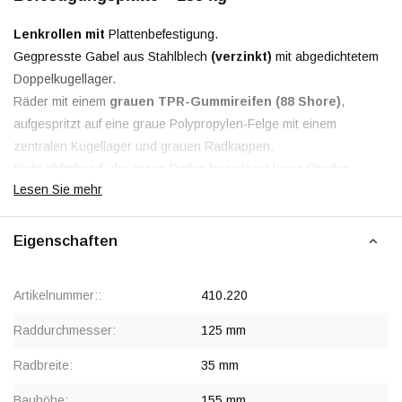
Lenkrollen mit
Plattenbefestigung.
Gegpresste Gabel aus Stahlblech
(verzinkt)
mit abgedichtetem
Doppelkugellager.
Räder mit einem
grauen TPR-Gummireifen (88 Shore)
,
aufgespritzt auf eine graue Polypropylen-Felge mit einem
zentralen Kugellager und grauen Radkappen.
Nicht abfärbend, der graue Reifen hinterlässt keine Streifen.
Lesen Sie mehr
Rabatt ab 40 Stück
, siehe Staffelpreise oder kontaktieren Sie
uns für ein Angebot.
Eigenschaften
Ab 80 Stück Preis auf Anfrage.
Artikelnummer::
410.220
Raddurchmesser:
125 mm
Radbreite:
35 mm
Bauhöhe:
155 mm