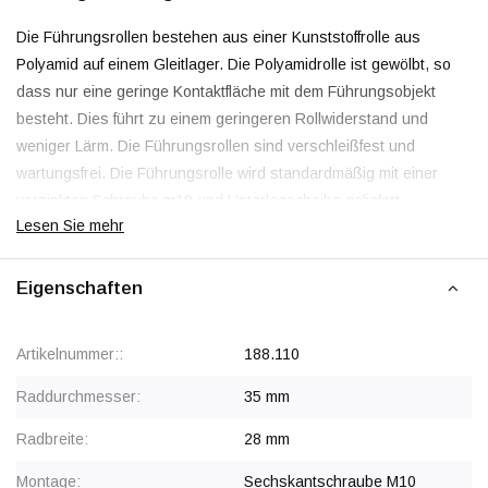
Die Führungsrollen bestehen aus einer Kunststoffrolle aus
Polyamid auf einem Gleitlager. Die Polyamidrolle ist gewölbt, so
dass nur eine geringe Kontaktfläche mit dem Führungsobjekt
besteht. Dies führt zu einem geringeren Rollwiderstand und
weniger Lärm. Die Führungsrollen sind verschleißfest und
wartungsfrei. Die Führungsrolle wird standardmäßig mit einer
verzinkten Schraube m10 und Unterlegscheibe geliefert.
Lesen Sie mehr
Schiebetürrollen
werden hauptsächlich für die lineare Führung
Eigenschaften
zwischen Türen oder Toren verwendet. An der Innenseite der
Führungsrolle befindet sich eine Gewindehülse m10, in die der
Bolzen eingesteckt wird. Die Rollen können sowohl hängend als
Artikelnummer::
188.110
auch seitlich eingesetzt werden, und die Gewindehülse
ermöglicht auch die Verwendung anderer Bolzen. Nicht zuletzt
Raddurchmesser:
35 mm
deshalb werden die Rollen häufig im Innenausbau und im
Radbreite:
28 mm
Maschinenbau eingesetzt.
Montage:
Sechskantschraube M10