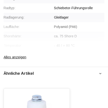
Rabatt ab 60 Stück
, siehe Staffelpreise oder kontaktieren Sie
Radtyp:
Schiebetor-Führungsrolle
uns für ein Angebot.
Radlagerung:
Gleitlager
Lauffläche:
Polyamid (PA6)
Shorehärte:
ca. 75 Shore D
Temperatur:
- 40 / + 80 °C
Alles anzeigen
Ähnliche Artikel