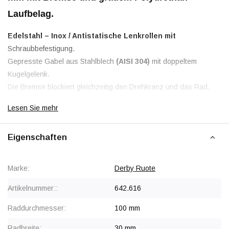
Laufbelag.
Edelstahl – Inox / Antistatische Lenkrollen mit
Schraubbefestigung.
Gepresste Gabel aus Stahlblech
(AISI 304)
mit doppeltem
Kugelgelenk.
Die Bremse blockiert gleichzeitig den Drehkranz und das Rad.
Räder mit einem
grauen, elektrisch leitfähigen TPU-
Lesen Sie mehr
Polyurethan-Laufring (95 Shore A)
, aufgespritzt auf eine
elektrisch leitfähige Polyamid-Felge mit Edelstahl-Kugellager und
Eigenschaften
Kunststoff-Radkappen.
Antistatisch < 100.000 Ohm
Marke:
Derby Ruote
Rabatt ab 12 Stück
, siehe Staffelpreise oder kontaktieren Sie
Artikelnummer::
642.616
uns für ein Angebot.
Ab 50 Stück Preis auf Anfrage
Raddurchmesser:
100 mm
Radbreite:
30 mm