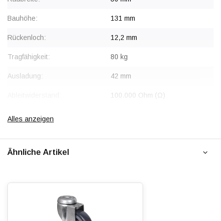
Bauhöhe:
131 mm
Rückenloch:
12,2 mm
Tragfähigkeit:
80 kg
Ausladung:
42 mm
Ableitwiderstand:
100.000 Ohm (Ω)
Radtyp:
Lenkrolle mit Bremse
Alles anzeigen
Bremse:
Sperrt Rad und Schwenkkopf
gleichzeitig
Ähnliche Artikel
Befestigungstyp:
Rückenloch
Gabel:
Edelstahl AISI 304
Radkörper:
Polyamid (PA6)
Radlagerung:
Edelstahl-Kugellager