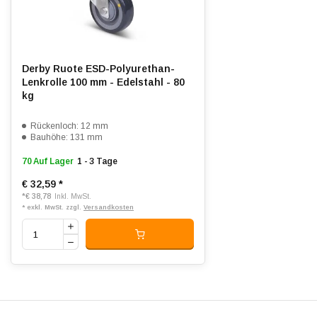
Lauffläche:
Polyurethan, gespritzt
Shorehärte:
ca. 95 Shore A
Derby Ruote ESD-Polyurethan-
Elektrisch leitfähig:
Lenkrolle 100 mm - Edelstahl - 80
kg
Rollwiderstand:
5
Rückenloch: 12 mm
Verschleißfest:
5
Bauhöhe: 131 mm
70 Auf Lager
1 - 3 Tage
Dämpfung:
4
€ 32,59
*
Passend für:
Glatte bis unebene Böden
*
€ 38,78
Inkl. MwSt.
* exkl. MwSt. zzgl.
Versandkosten