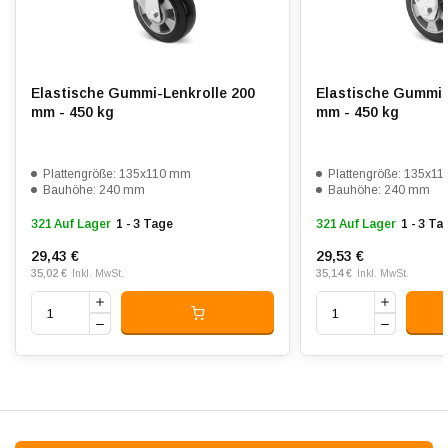
Shorehärte:
ca. 68 Shore A
Rollwiderstand:
4
Elastische Gummi-Lenkrolle 200
Elastische Gummi-
Verschleißfest:
4
mm - 450 kg
mm - 450 kg
Dämpfung:
5
Plattengröße: 135x110 mm
Plattengröße: 135x1
Temperatur:
- 20 / + 60 °C
Bauhöhe: 240 mm
Bauhöhe: 240 mm
321 Auf Lager
1 - 3 Tage
321 Auf Lager
1 - 3 Ta
Passend für:
Glatte bis unebene Böden
29,43 €
29,53 €
35,02 €
35,14 €
Inkl. MwSt.
Inkl. MwSt.