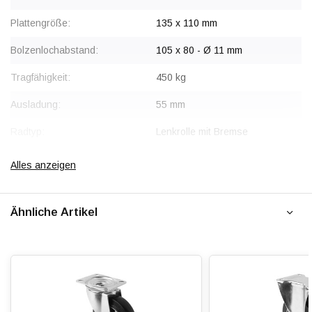
Plattengröße:
135 x 110 mm
Bolzenlochabstand:
105 x 80 - Ø 11 mm
Tragfähigkeit:
450 kg
Ausladung:
55 mm
Radtyp:
Lenkrolle mit Bremse
Befestigungstyp:
Platte
Alles anzeigen
Gabel:
Stahl, verzinkt
Ähnliche Artikel
Bremse:
Sperrt Rad und Schwenkkopf
gleichzeitig
Radkörper:
Aluminium
Radlagerung:
Beidseitig Kugelgelagert
Lauffläche:
Elastischer Gummi, vulkanisiert