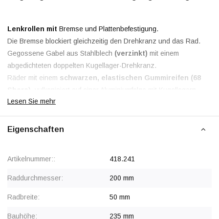
Lenkrollen mit
Bremse und Plattenbefestigung.
Die Bremse blockiert gleichzeitig den Drehkranz und das Rad.
Gegossene Gabel aus Stahlblech
(verzinkt)
mit einem
abgedichteten doppelten Kugellager-Drehkranz.
Räder mit einem
schwarzen, elastischen Gummireifen (68
Shore)
, vulkanisiert auf einer Aluminiumfelge mit Kugellagern.
Lesen Sie mehr
Rabatt ab 24 Stück
, siehe Staffelpreise oder kontaktieren Sie
Eigenschaften
uns für ein Angebot.
Artikelnummer::
418.241
Raddurchmesser:
200 mm
Radbreite:
50 mm
Bauhöhe:
235 mm