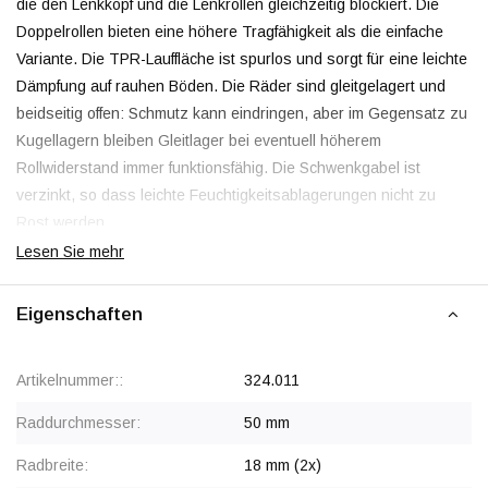
die den Lenkkopf und die Lenkrollen gleichzeitig blockiert. Die
Doppelrollen bieten eine höhere Tragfähigkeit als die einfache
Variante. Die TPR-Lauffläche ist spurlos und sorgt für eine leichte
Dämpfung auf rauhen Böden. Die Räder sind gleitgelagert und
beidseitig offen: Schmutz kann eindringen, aber im Gegensatz zu
Kugellagern bleiben Gleitlager bei eventuell höherem
Rollwiderstand immer funktionsfähig. Die Schwenkgabel ist
verzinkt, so dass leichte Feuchtigkeitsablagerungen nicht zu
Rost werden.
Lesen Sie mehr
Geringer Schwenkwiderstand
Eigenschaften
Bei einer Doppel-Lenkrolle stehen zwei schmale Räder
nebeneinander. Beim Schwenken dreht sich die Gabel um die
Artikelnummer::
324.011
Schwenkachse, wodurch eine gegenläufige Rollbewegung
entsteht: Das linke Rad rollt ein Stück vorwärts, das rechte ein
Raddurchmesser:
50 mm
Stück rückwärts. Dadurch muss die Lauffläche nicht seitlich
Radbreite:
18 mm (2x)
abrutschen und der Schwenkwiderstand ist ca. 30% geringer als