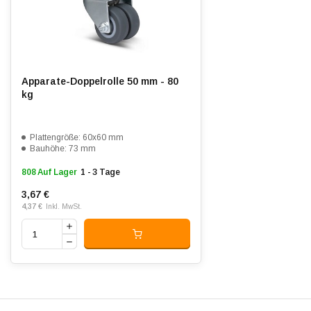
Lauffläche:
Thermoplastischer Gummi,
gespritzt
Shorehärte:
ca. 88 Shore A
Rollwiderstand:
3
Apparate-Doppelrolle 50 mm - 80
kg
Verschleißfest:
3
Dämpfung:
3
Plattengröße: 60x60 mm
Bauhöhe: 73 mm
Temperatur:
- 20 / + 60 °C
808 Auf Lager
1 - 3 Tage
Passend für:
Glatte bis leicht unebene Böden
3,67 €
4,37 €
Inkl. MwSt.