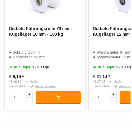
Diabolo Führungsrolle 70 mm -
Diabolo Führungsr
Kugellager 10 mm - 100 kg
Kugellager 12 mm 
Bohrung: 10 mm
Wieldiameter: 87 mm
Nabenlänge: 58 mm
Asgatdiameter: 12 m
76 Auf Lager
1 - 3 Tage
46 Auf Lager
1 - 3 Tag
€ 9,15
*
€ 31,14
*
*
€ 10,89
*
€ 37,06
Inkl. MwSt.
Inkl. MwSt.
* exkl. MwSt. zzgl.
Versandkosten
* exkl. MwSt. zzgl.
Versandk