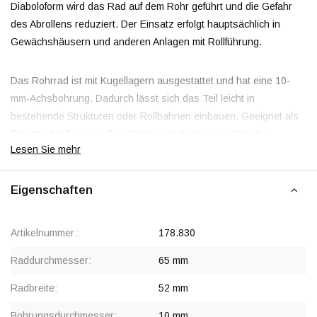
Diaboloform wird das Rad auf dem Rohr geführt und die Gefahr
des Abrollens reduziert. Der Einsatz erfolgt hauptsächlich in
Gewächshäusern und anderen Anlagen mit Rollführung.
Das Rohrrad ist mit Kugellagern ausgestattet und hat eine 10-
mm-Achsbohrung. Dadurch lässt sich das Teil leicht in
bestehende Strukturen oder Rollbahnen einbauen. Geeignet als
Ersatz oder für neue Gewächshausanlagen und ähnliche
Lesen Sie mehr
Anwendungen.
Eigenschaften
Rabatt ab 40 Stück
, siehe Staffelpreise oder kontaktieren Sie
uns für ein Angebot.
Artikelnummer::
178.830
Raddurchmesser:
65 mm
Radbreite:
52 mm
Bohrungsdurchmesser:
10 mm