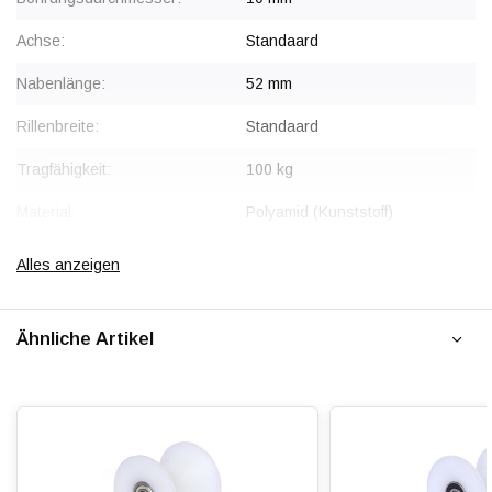
Achse:
Standaard
Nabenlänge:
52 mm
Rillenbreite:
Standaard
Tragfähigkeit:
100 kg
Material:
Polyamid (Kunststoff)
Lagertyp:
6200-2RS
Alles anzeigen
Temperatur:
- 20 / + 80 °C
Ähnliche Artikel