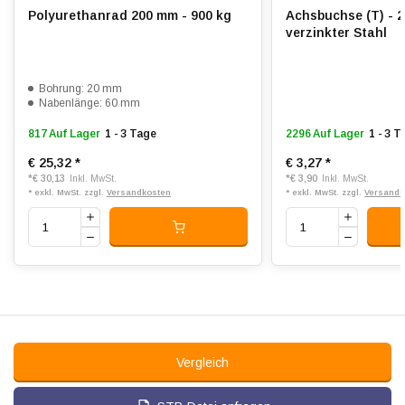
Polyurethanrad 200 mm - 900 kg
Achsbuchse (T) - 
verzinkter Stahl
Bohrung: 20 mm
Nabenlänge: 60 mm
817 Auf Lager
1 - 3 Tage
2296 Auf Lager
1 - 3 
€ 25,32
*
€ 3,27
*
*
€ 30,13
*
€ 3,90
Inkl. MwSt.
Inkl. MwSt.
* exkl. MwSt. zzgl.
Versandkosten
* exkl. MwSt. zzgl.
Versandk
Vergleich